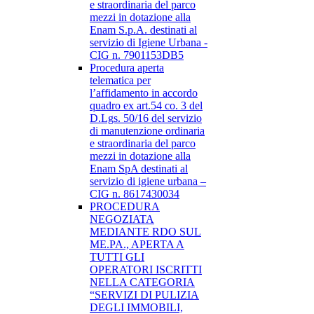
e straordinaria del parco
mezzi in dotazione alla
Enam S.p.A. destinati al
servizio di Igiene Urbana -
CIG n. 7901153DB5
Procedura aperta
telematica per
l’affidamento in accordo
quadro ex art.54 co. 3 del
D.Lgs. 50/16 del servizio
di manutenzione ordinaria
e straordinaria del parco
mezzi in dotazione alla
Enam SpA destinati al
servizio di igiene urbana –
CIG n. 8617430034
PROCEDURA
NEGOZIATA
MEDIANTE RDO SUL
ME.PA., APERTA A
TUTTI GLI
OPERATORI ISCRITTI
NELLA CATEGORIA
“SERVIZI DI PULIZIA
DEGLI IMMOBILI,