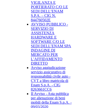
VIGILANZA E
PORTIERATO C/O LE
SEDI DELL’ENAM
S.P.A. – CIG N.
844760502E
AVVISO PUBBLICO -
SERVIZIO DI
ASSISTENZA
HARDWARE E
SOFTWARE C/O LE
SEDI DELL’ENAM SPA
INDAGINE DI
MERCATO PER
L’AFFIDAMENTO
DIRETTO
Avviso aggiudicazione
servizio assicurativo di
responsabilità civile auto -
CVT a libro matricola di
Enam S.p.A. - CIG
8263661CC6
II Avviso - Asta pubblica
per alienazione di beni
mobili della Enam S.p.A. -
09/03/2020