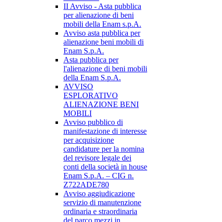
II Avviso - Asta pubblica
per alienazione di beni
mobili della Enam s.p.A.
Avviso asta pubblica per
alienazione beni mobili di
Enam S.p.A.
Asta pubblica per
l'alienazione di beni mobili
della Enam S.p.A.
AVVISO
ESPLORATIVO
ALIENAZIONE BENI
MOBILI
Avviso pubblico di
manifestazione di interesse
per acquisizione
candidature per la nomina
del revisore legale dei
conti della società in house
Enam S.p.A. – CIG n.
Z722ADE780
Avviso aggiudicazione
servizio di manutenzione
ordinaria e straordinaria
del parco mezzi in