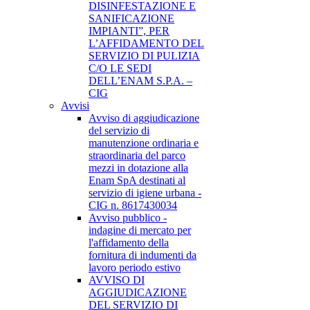
DISINFESTAZIONE E
SANIFICAZIONE
IMPIANTI”, PER
L’AFFIDAMENTO DEL
SERVIZIO DI PULIZIA
C/O LE SEDI
DELL’ENAM S.P.A. –
CIG
Avvisi
Avviso di aggiudicazione
del servizio di
manutenzione ordinaria e
straordinaria del parco
mezzi in dotazione alla
Enam SpA destinati al
servizio di igiene urbana -
CIG n. 8617430034
Avviso pubblico -
indagine di mercato per
l'affidamento della
fornitura di indumenti da
lavoro periodo estivo
AVVISO DI
AGGIUDICAZIONE
DEL SERVIZIO DI