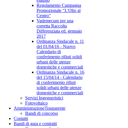
esausto
Regolamento Campagna
Promozionale "L'Olio al
Centro"
Vademecum per una
corretta Raccolta
Differenziata ed. gennaio
2017
Ordinanza Sindacale n. 11
del 01/04/16 - Nuovo
Calendario di
conferimento rifiuti solidi
urbani delle utenze
domestiche e commerciali
Ordinanza Sindacale n. 16
del 15/04/14 - Calendario
di conferimento rifiuti
solidi urbani delle utenze
domestiche e commerciali
Servizi Ingegneristici
Fotovoltaico
Amministrazione
Trasparente
Bandi di concorso
Contatti
Bandi di gara e contratti