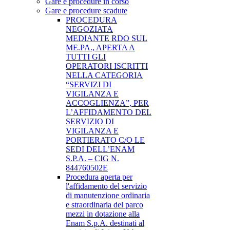
Gare e procedure in corso
Gare e procedure scadute
PROCEDURA
NEGOZIATA
MEDIANTE RDO SUL
ME.PA., APERTA A
TUTTI GLI
OPERATORI ISCRITTI
NELLA CATEGORIA
“SERVIZI DI
VIGILANZA E
ACCOGLIENZA”, PER
L’AFFIDAMENTO DEL
SERVIZIO DI
VIGILANZA E
PORTIERATO C/O LE
SEDI DELL’ENAM
S.P.A. – CIG N.
844760502E
Procedura aperta per
l'affidamento del servizio
di manutenzione ordinaria
e straordinaria del parco
mezzi in dotazione alla
Enam S.p.A. destinati al