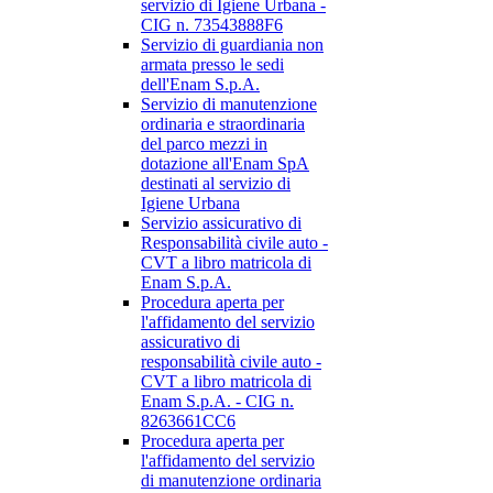
servizio di Igiene Urbana -
CIG n. 73543888F6
Servizio di guardiania non
armata presso le sedi
dell'Enam S.p.A.
Servizio di manutenzione
ordinaria e straordinaria
del parco mezzi in
dotazione all'Enam SpA
destinati al servizio di
Igiene Urbana
Servizio assicurativo di
Responsabilità civile auto -
CVT a libro matricola di
Enam S.p.A.
Procedura aperta per
l'affidamento del servizio
assicurativo di
responsabilità civile auto -
CVT a libro matricola di
Enam S.p.A. - CIG n.
8263661CC6
Procedura aperta per
l'affidamento del servizio
di manutenzione ordinaria