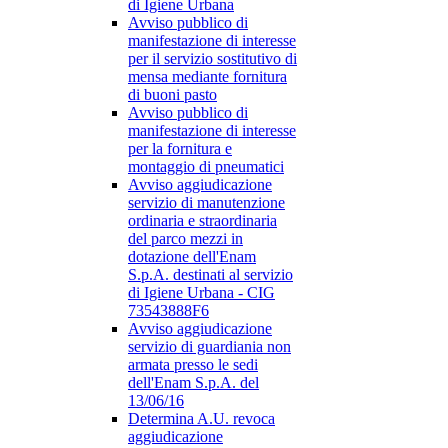
di Igiene Urbana
Avviso pubblico di
manifestazione di interesse
per il servizio sostitutivo di
mensa mediante fornitura
di buoni pasto
Avviso pubblico di
manifestazione di interesse
per la fornitura e
montaggio di pneumatici
Avviso aggiudicazione
servizio di manutenzione
ordinaria e straordinaria
del parco mezzi in
dotazione dell'Enam
S.p.A. destinati al servizio
di Igiene Urbana - CIG
73543888F6
Avviso aggiudicazione
servizio di guardiania non
armata presso le sedi
dell'Enam S.p.A. del
13/06/16
Determina A.U. revoca
aggiudicazione