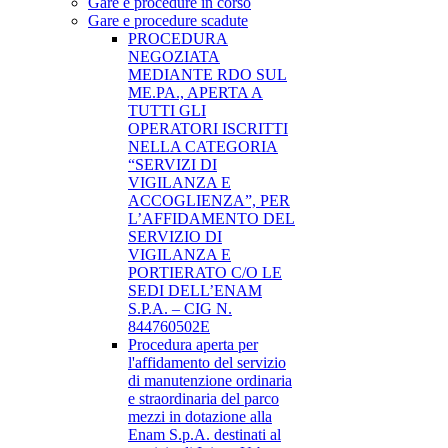
Gare e procedure in corso
Gare e procedure scadute
PROCEDURA
NEGOZIATA
MEDIANTE RDO SUL
ME.PA., APERTA A
TUTTI GLI
OPERATORI ISCRITTI
NELLA CATEGORIA
“SERVIZI DI
VIGILANZA E
ACCOGLIENZA”, PER
L’AFFIDAMENTO DEL
SERVIZIO DI
VIGILANZA E
PORTIERATO C/O LE
SEDI DELL’ENAM
S.P.A. – CIG N.
844760502E
Procedura aperta per
l'affidamento del servizio
di manutenzione ordinaria
e straordinaria del parco
mezzi in dotazione alla
Enam S.p.A. destinati al