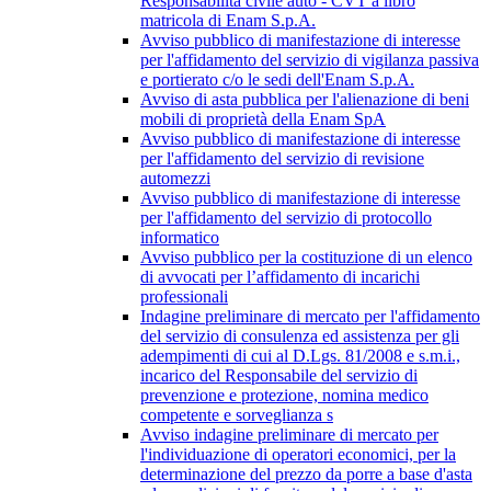
Responsabilità civile auto - CVT a libro
matricola di Enam S.p.A.
Avviso pubblico di manifestazione di interesse
per l'affidamento del servizio di vigilanza passiva
e portierato c/o le sedi dell'Enam S.p.A.
Avviso di asta pubblica per l'alienazione di beni
mobili di proprietà della Enam SpA
Avviso pubblico di manifestazione di interesse
per l'affidamento del servizio di revisione
automezzi
Avviso pubblico di manifestazione di interesse
per l'affidamento del servizio di protocollo
informatico
Avviso pubblico per la costituzione di un elenco
di avvocati per l’affidamento di incarichi
professionali
Indagine preliminare di mercato per l'affidamento
del servizio di consulenza ed assistenza per gli
adempimenti di cui al D.Lgs. 81/2008 e s.m.i.,
incarico del Responsabile del servizio di
prevenzione e protezione, nomina medico
competente e sorveglianza s
Avviso indagine preliminare di mercato per
l'individuazione di operatori economici, per la
determinazione del prezzo da porre a base d'asta