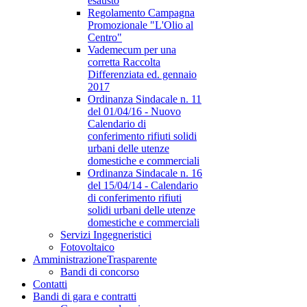
esausto
Regolamento Campagna
Promozionale "L'Olio al
Centro"
Vademecum per una
corretta Raccolta
Differenziata ed. gennaio
2017
Ordinanza Sindacale n. 11
del 01/04/16 - Nuovo
Calendario di
conferimento rifiuti solidi
urbani delle utenze
domestiche e commerciali
Ordinanza Sindacale n. 16
del 15/04/14 - Calendario
di conferimento rifiuti
solidi urbani delle utenze
domestiche e commerciali
Servizi Ingegneristici
Fotovoltaico
Amministrazione
Trasparente
Bandi di concorso
Contatti
Bandi di gara e contratti