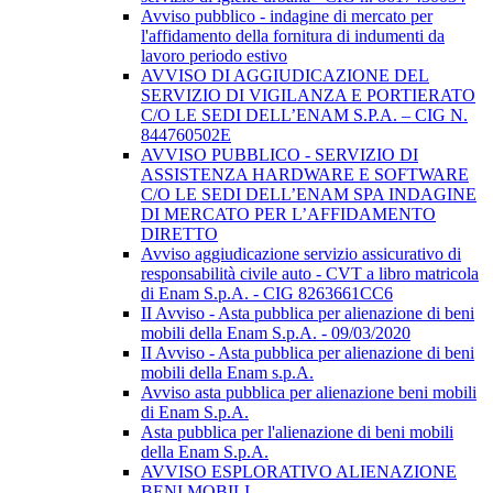
Avviso pubblico - indagine di mercato per
l'affidamento della fornitura di indumenti da
lavoro periodo estivo
AVVISO DI AGGIUDICAZIONE DEL
SERVIZIO DI VIGILANZA E PORTIERATO
C/O LE SEDI DELL’ENAM S.P.A. – CIG N.
844760502E
AVVISO PUBBLICO - SERVIZIO DI
ASSISTENZA HARDWARE E SOFTWARE
C/O LE SEDI DELL’ENAM SPA INDAGINE
DI MERCATO PER L’AFFIDAMENTO
DIRETTO
Avviso aggiudicazione servizio assicurativo di
responsabilità civile auto - CVT a libro matricola
di Enam S.p.A. - CIG 8263661CC6
II Avviso - Asta pubblica per alienazione di beni
mobili della Enam S.p.A. - 09/03/2020
II Avviso - Asta pubblica per alienazione di beni
mobili della Enam s.p.A.
Avviso asta pubblica per alienazione beni mobili
di Enam S.p.A.
Asta pubblica per l'alienazione di beni mobili
della Enam S.p.A.
AVVISO ESPLORATIVO ALIENAZIONE
BENI MOBILI