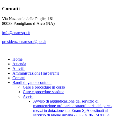
Contatti
Via Nazionale delle Puglie, 161
80038 Pomigliano d`Arco (NA)
info@enamspa.it
presidenzaenamspa@pec.it
Home
Azienda
Attività
Amministrazione
Trasparente
Contatti
Bandi di gara e contratti
Gare e procedure in corso
Gare e procedure scadute
Avvisi
Avviso di aggiudicazione del servizio di
manutenzione ordinaria e straordinaria del parco
mezzi in dotazione alla Enam SpA destinati al
servizio di igiene urbana - CIG n. 8617430034