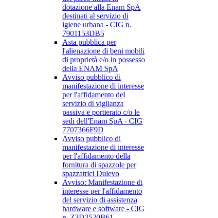
dotazione alla Enam SpA
destinati al servizio di
igiene urbana - CIG n.
7901153DB5
Asta pubblica per
l'alienazione di beni mobili
di proprietà e/o in possesso
della ENAM SpA
Avviso pubblico di
manifestazione di interesse
per l'affidamento del
servizio di vigilanza
passiva e portierato c/o le
sedi dell'Enam SpA - CIG
7707366F9D
Avviso pubblico di
manifestazione di interesse
per l'affidamento della
fornitura di spazzole per
spazzatrici Dulevo
Avviso: Manifestazione di
interesse per l'affidamento
del servizio di assistenza
hardware e software - CIG
n. Z3D2520B61