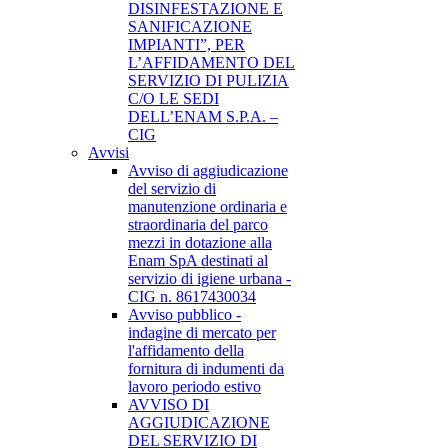
DISINFESTAZIONE E
SANIFICAZIONE
IMPIANTI”, PER
L’AFFIDAMENTO DEL
SERVIZIO DI PULIZIA
C/O LE SEDI
DELL’ENAM S.P.A. –
CIG
Avvisi
Avviso di aggiudicazione
del servizio di
manutenzione ordinaria e
straordinaria del parco
mezzi in dotazione alla
Enam SpA destinati al
servizio di igiene urbana -
CIG n. 8617430034
Avviso pubblico -
indagine di mercato per
l'affidamento della
fornitura di indumenti da
lavoro periodo estivo
AVVISO DI
AGGIUDICAZIONE
DEL SERVIZIO DI