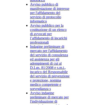
automezzi
Avviso pubblico di
manifestazione di interesse
per l'affidamento del
servizio di protocollo
informatico
Avviso pubblico per la
costituzione di un elenco
di avvocati per
l’affidamento di incarichi
professionali
Indagine preliminare di
mercato per l'affidamento
del servizio di consulenza
ed assistenza per gli
adempimenti di cui al
D.Lgs. 81/2008 e s.m.i.,
incarico del Responsabile
del servizio di prevenzione
e protezione, nomina
medico competente e
sorveglianza s
Avviso indagine
preliminare di mercato per
l'individuazione di