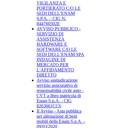
VIGILANZA E
PORTIERATO C/O LE
SEDI DELL’ENAM
S.P.A. – CIG N.
844760502E
AVVISO PUBBLICO -
SERVIZIO DI
ASSISTENZA
HARDWARE E
SOFTWARE C/O LE
SEDI DELL’ENAM SPA
INDAGINE DI
MERCATO PER
L’AFFIDAMENTO
DIRETTO
Avviso aggiudicazione
servizio assicurativo di
responsabilità civile auto -
CVT a libro matricola di
Enam S.p.A. - CIG
8263661CC6
II Avviso - Asta pubblica
per alienazione di beni
mobili della Enam S.p.A. -
09/03/2020