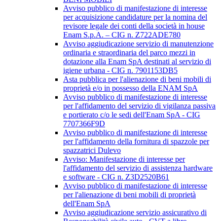
Avviso pubblico di manifestazione di interesse
per acquisizione candidature per la nomina del
revisore legale dei conti della società in house
Enam S.p.A. – CIG n. Z722ADE780
Avviso aggiudicazione servizio di manutenzione
ordinaria e straordinaria del parco mezzi in
dotazione alla Enam SpA destinati al servizio di
igiene urbana - CIG n. 7901153DB5
Asta pubblica per l'alienazione di beni mobili di
proprietà e/o in possesso della ENAM SpA
Avviso pubblico di manifestazione di interesse
per l'affidamento del servizio di vigilanza passiva
e portierato c/o le sedi dell'Enam SpA - CIG
7707366F9D
Avviso pubblico di manifestazione di interesse
per l'affidamento della fornitura di spazzole per
spazzatrici Dulevo
Avviso: Manifestazione di interesse per
l'affidamento del servizio di assistenza hardware
e software - CIG n. Z3D2520B61
Avviso pubblico di manifestazione di interesse
per l'alienazione di beni mobili di proprietà
dell'Enam SpA
Avviso aggiudicazione servizio assicurativo di