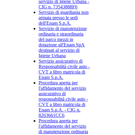
servizio di Igiene Urbana -
CIG n. 73543888F6
Servizio di guardiania non
armata presso le sedi
dell'Enam S.p.A.
Servizio di manutenzione
ordinaria e straordinaria
del parco mezzi in
dotazione all'Enam SpA
destinati al servizio di
Igiene Urbana
Servizio assicurativo di
Responsabilità civile auto -
CVT a libro matricola di
Enam S.p.A.
Procedura aperta per
l'affidamento del servizio
assicurativo di
responsabilità civile auto -
CVT a libro matricola di
Enam S.p.A. - CIG n.
8263661CC6
Procedura aperta per
l'affidamento del servizio
di manutenzione ordinaria