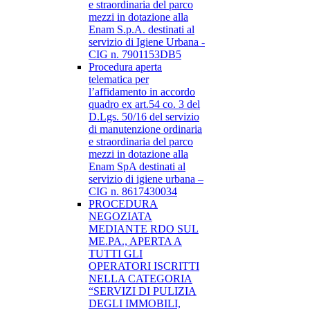
e straordinaria del parco
mezzi in dotazione alla
Enam S.p.A. destinati al
servizio di Igiene Urbana -
CIG n. 7901153DB5
Procedura aperta
telematica per
l’affidamento in accordo
quadro ex art.54 co. 3 del
D.Lgs. 50/16 del servizio
di manutenzione ordinaria
e straordinaria del parco
mezzi in dotazione alla
Enam SpA destinati al
servizio di igiene urbana –
CIG n. 8617430034
PROCEDURA
NEGOZIATA
MEDIANTE RDO SUL
ME.PA., APERTA A
TUTTI GLI
OPERATORI ISCRITTI
NELLA CATEGORIA
“SERVIZI DI PULIZIA
DEGLI IMMOBILI,