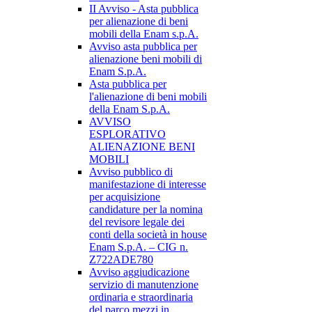
II Avviso - Asta pubblica
per alienazione di beni
mobili della Enam s.p.A.
Avviso asta pubblica per
alienazione beni mobili di
Enam S.p.A.
Asta pubblica per
l'alienazione di beni mobili
della Enam S.p.A.
AVVISO
ESPLORATIVO
ALIENAZIONE BENI
MOBILI
Avviso pubblico di
manifestazione di interesse
per acquisizione
candidature per la nomina
del revisore legale dei
conti della società in house
Enam S.p.A. – CIG n.
Z722ADE780
Avviso aggiudicazione
servizio di manutenzione
ordinaria e straordinaria
del parco mezzi in