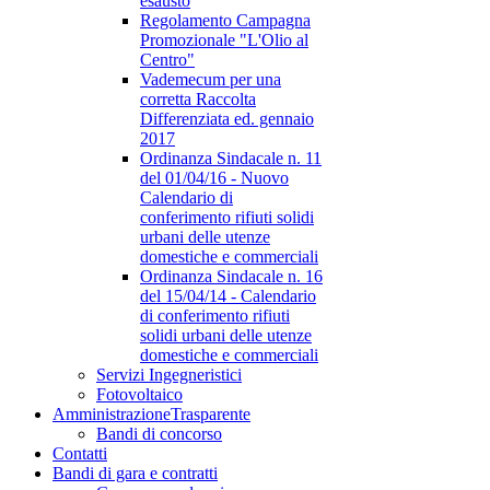
esausto
Regolamento Campagna
Promozionale "L'Olio al
Centro"
Vademecum per una
corretta Raccolta
Differenziata ed. gennaio
2017
Ordinanza Sindacale n. 11
del 01/04/16 - Nuovo
Calendario di
conferimento rifiuti solidi
urbani delle utenze
domestiche e commerciali
Ordinanza Sindacale n. 16
del 15/04/14 - Calendario
di conferimento rifiuti
solidi urbani delle utenze
domestiche e commerciali
Servizi Ingegneristici
Fotovoltaico
Amministrazione
Trasparente
Bandi di concorso
Contatti
Bandi di gara e contratti