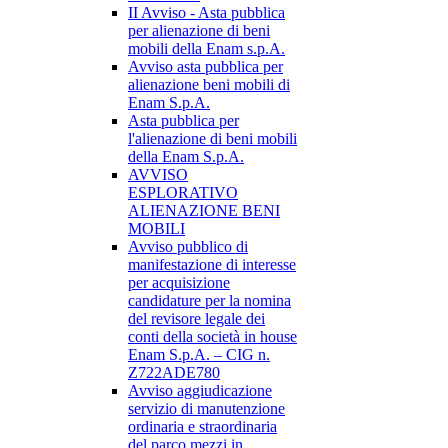
II Avviso - Asta pubblica
per alienazione di beni
mobili della Enam s.p.A.
Avviso asta pubblica per
alienazione beni mobili di
Enam S.p.A.
Asta pubblica per
l'alienazione di beni mobili
della Enam S.p.A.
AVVISO
ESPLORATIVO
ALIENAZIONE BENI
MOBILI
Avviso pubblico di
manifestazione di interesse
per acquisizione
candidature per la nomina
del revisore legale dei
conti della società in house
Enam S.p.A. – CIG n.
Z722ADE780
Avviso aggiudicazione
servizio di manutenzione
ordinaria e straordinaria
del parco mezzi in