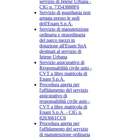
servizio di Igiene Urbana -
CIG n. 73543888F6
Servizio di guardiania non
armata presso le sedi
dell'Enam S.p.A.
Servizio di manutenzione
ordinaria e straordinaria
del parco mezzi in
dotazione all'Enam SpA
destinati al servizio di
Igiene Urbana
Servizio assicurativo di
Responsabilità civile auto -
CVT a libro matricola di
Enam S.p.A.
Procedura aperta per
l'affidamento del servizio
assicurativo di
responsabilità civile auto -
CVT a libro matricola di
Enam S.p.A. - CIG n.
8263661CC6
Procedura aperta per
l'affidamento del servizio
di manutenzione ordinaria