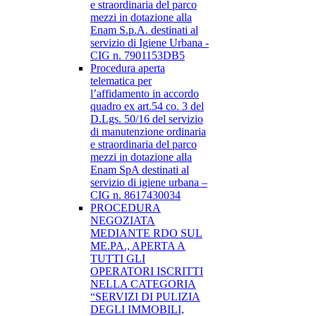
e straordinaria del parco
mezzi in dotazione alla
Enam S.p.A. destinati al
servizio di Igiene Urbana -
CIG n. 7901153DB5
Procedura aperta
telematica per
l’affidamento in accordo
quadro ex art.54 co. 3 del
D.Lgs. 50/16 del servizio
di manutenzione ordinaria
e straordinaria del parco
mezzi in dotazione alla
Enam SpA destinati al
servizio di igiene urbana –
CIG n. 8617430034
PROCEDURA
NEGOZIATA
MEDIANTE RDO SUL
ME.PA., APERTA A
TUTTI GLI
OPERATORI ISCRITTI
NELLA CATEGORIA
“SERVIZI DI PULIZIA
DEGLI IMMOBILI,