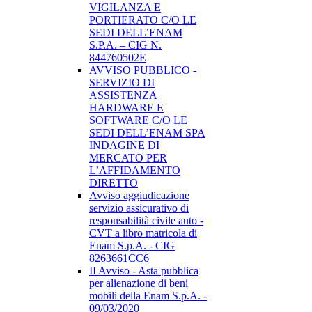
VIGILANZA E
PORTIERATO C/O LE
SEDI DELL’ENAM
S.P.A. – CIG N.
844760502E
AVVISO PUBBLICO -
SERVIZIO DI
ASSISTENZA
HARDWARE E
SOFTWARE C/O LE
SEDI DELL’ENAM SPA
INDAGINE DI
MERCATO PER
L’AFFIDAMENTO
DIRETTO
Avviso aggiudicazione
servizio assicurativo di
responsabilità civile auto -
CVT a libro matricola di
Enam S.p.A. - CIG
8263661CC6
II Avviso - Asta pubblica
per alienazione di beni
mobili della Enam S.p.A. -
09/03/2020