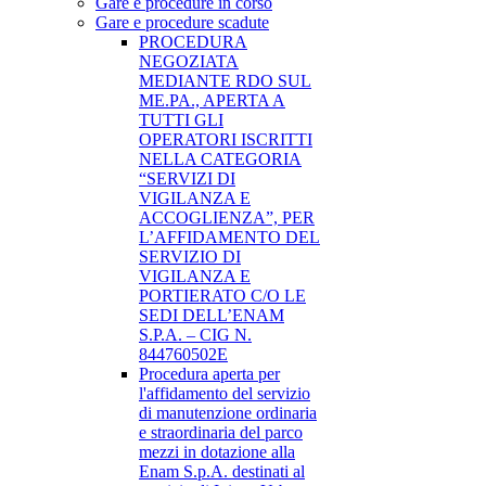
Gare e procedure in corso
Gare e procedure scadute
PROCEDURA
NEGOZIATA
MEDIANTE RDO SUL
ME.PA., APERTA A
TUTTI GLI
OPERATORI ISCRITTI
NELLA CATEGORIA
“SERVIZI DI
VIGILANZA E
ACCOGLIENZA”, PER
L’AFFIDAMENTO DEL
SERVIZIO DI
VIGILANZA E
PORTIERATO C/O LE
SEDI DELL’ENAM
S.P.A. – CIG N.
844760502E
Procedura aperta per
l'affidamento del servizio
di manutenzione ordinaria
e straordinaria del parco
mezzi in dotazione alla
Enam S.p.A. destinati al