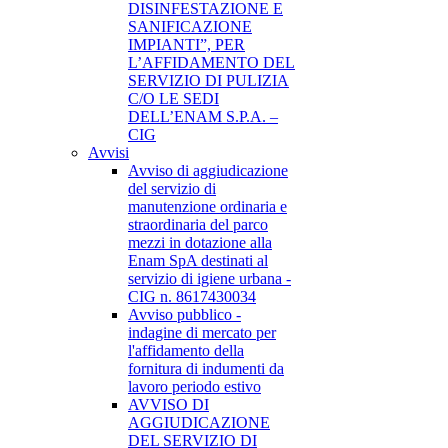
DISINFESTAZIONE E
SANIFICAZIONE
IMPIANTI”, PER
L’AFFIDAMENTO DEL
SERVIZIO DI PULIZIA
C/O LE SEDI
DELL’ENAM S.P.A. –
CIG
Avvisi
Avviso di aggiudicazione
del servizio di
manutenzione ordinaria e
straordinaria del parco
mezzi in dotazione alla
Enam SpA destinati al
servizio di igiene urbana -
CIG n. 8617430034
Avviso pubblico -
indagine di mercato per
l'affidamento della
fornitura di indumenti da
lavoro periodo estivo
AVVISO DI
AGGIUDICAZIONE
DEL SERVIZIO DI