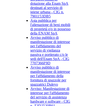
dotazione alla Enam SpA
destinati al servizio di
igiene urbana - CIG n.
7901153DB5
Asta pubblica per
l'alienazione di beni mobili
di proprietà e/o in possesso
della ENAM SpA
Avviso pubblico di
manifestazione di interesse
per l'affidamento del
servizio di vigilanza
passiva e portierato c/o le
sedi dell'Enam SpA - CIG
7707366F9D
Avviso pubblico di
manifestazione di interesse
per l'affidamento della
fornitura di spazzole per
spazzatrici Dulevo
Avviso: Manifestazione di
interesse per l'affidamento
del servizio di assistenza
hardware e software - CIG
n. Z3D2520B61