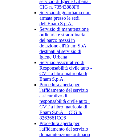
servizio di Igiene Urbana -
CIG n. 73543888F6
Servizio di guardiania non
armata presso le sedi
dell'Enam S.p.A.
Servizio di manutenzione
ordinaria e straordinaria
del parco mezzi in
dotazione all'Enam SpA
destinati al servizio di
Igiene Urbana
Servizio assicurativo di
Responsabilità civile auto -
CVT a libro matricola di
Enam S.p.A.
Procedura aperta per
l'affidamento del servizio
assicurativo di
responsabilità civile auto -
CVT a libro matricola di
Enam S.p.A. - CIG n.
8263661CC6
Procedura aperta per
l'affidamento del servizio
di manutenzione ordinaria