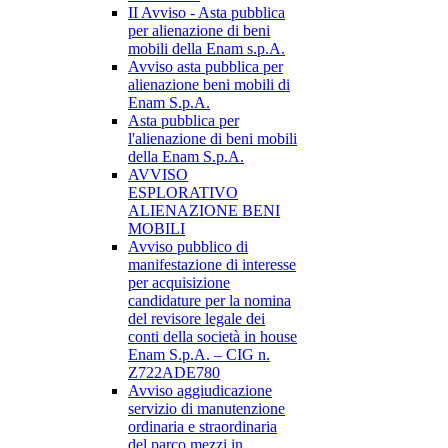
II Avviso - Asta pubblica
per alienazione di beni
mobili della Enam s.p.A.
Avviso asta pubblica per
alienazione beni mobili di
Enam S.p.A.
Asta pubblica per
l'alienazione di beni mobili
della Enam S.p.A.
AVVISO
ESPLORATIVO
ALIENAZIONE BENI
MOBILI
Avviso pubblico di
manifestazione di interesse
per acquisizione
candidature per la nomina
del revisore legale dei
conti della società in house
Enam S.p.A. – CIG n.
Z722ADE780
Avviso aggiudicazione
servizio di manutenzione
ordinaria e straordinaria
del parco mezzi in