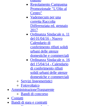
esausto
Regolamento Campagna
Promozionale "L'Olio al
Centro"
Vademecum per una
corretta Raccolta
Differenziata ed. gennaio
2017
Ordinanza Sindacale n. 11
del 01/04/16 - Nuovo
Calendario di
conferimento rifiuti solidi
urbani delle utenze
domestiche e commerciali
Ordinanza Sindacale n. 16
del 15/04/14 - Calendario
di conferimento rifiuti
solidi urbani delle utenze
domestiche e commerciali
Servizi Ingegneristici
Fotovoltaico
Amministrazione
Trasparente
Bandi di concorso
Contatti
Bandi di gara e contratti