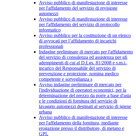
Avviso pubblico di manifestazione di interesse
per l'affidamento del servizio di revisione
automezzi
Avviso pubblico di manifestazione di interesse
per l'affidamento del servizio di protocollo
informatico
Avviso pubblico per la costituzione di un elenco
di avvocati per l’affidamento di incarichi
professionali
Indagine preliminare di mercato per l'affidamento
del servizio di consulenza ed assistenza per gli
adempimenti di cui al D.Lgs. 81/2008 e s.m.i.,
incarico del Responsabile del servizio di
prevenzione e protezione, nomina medico
competente e sorveglianza s
Avviso indagine preliminare di mercato per
l'individuazione di operatori economici, per la
determinazione del prezzo da porre a base d'asta
e le condizioni di fornitura del servizio di
lavaggio automezzi destinati al servizio di igiene
urbana
Avviso pubblico di manifestazione di interesse
per l'affidamento della fornitura, mediante
erogazione presso il distributore, di metano e
GPL