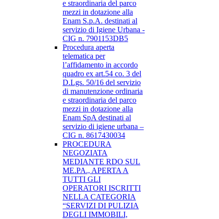
e straordinaria del parco
mezzi in dotazione alla
Enam S.p.A. destinati al
servizio di Igiene Urbana -
CIG n. 7901153DB5
Procedura aperta
telematica per
l’affidamento in accordo
quadro ex art.54 co. 3 del
D.Lgs. 50/16 del servizio
di manutenzione ordinaria
e straordinaria del parco
mezzi in dotazione alla
Enam SpA destinati al
servizio di igiene urbana –
CIG n. 8617430034
PROCEDURA
NEGOZIATA
MEDIANTE RDO SUL
ME.PA., APERTA A
TUTTI GLI
OPERATORI ISCRITTI
NELLA CATEGORIA
“SERVIZI DI PULIZIA
DEGLI IMMOBILI,