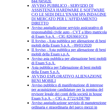
844760502E
AVVISO PUBBLICO - SERVIZIO DI
ASSISTENZA HARDWARE E SOFTWARE
C/O LE SEDI DELL’ENAM SPA INDAGINE
DI MERCATO PER L’AFFIDAMENTO
DIRETTO
Avviso aggiudicazione servizio assicurativo di
responsabilità civile auto - CVT a libro matricola
di Enam S.p.A. - CIG 8263661CC6
II Avviso - Asta pubblica per alienazione di beni
mobili della Enam S.p.A. - 09/03/2020
II Avviso - Asta pubblica per alienazione di beni
mobili della Enam s.p.A.
Avviso asta pubblica per alienazione beni mobili
di Enam S.p.A.
Asta pubblica per l'alienazione di beni mobili
della Enam S.p.A.
AVVISO ESPLORATIVO ALIENAZIONE
BENI MOBILI
Avviso pubblico di manifestazione di interesse
per acquisizione candidature per la nomina del
revisore legale dei conti della società in house
Enam S.p.A. – CIG n. Z722ADE780
Avviso aggiudicazione servizio di manutenzione
ordinaria e straordinaria del parco mezzi in