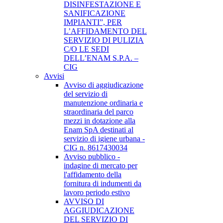
DISINFESTAZIONE E
SANIFICAZIONE
IMPIANTI”, PER
L’AFFIDAMENTO DEL
SERVIZIO DI PULIZIA
C/O LE SEDI
DELL’ENAM S.P.A. –
CIG
Avvisi
Avviso di aggiudicazione
del servizio di
manutenzione ordinaria e
straordinaria del parco
mezzi in dotazione alla
Enam SpA destinati al
servizio di igiene urbana -
CIG n. 8617430034
Avviso pubblico -
indagine di mercato per
l'affidamento della
fornitura di indumenti da
lavoro periodo estivo
AVVISO DI
AGGIUDICAZIONE
DEL SERVIZIO DI