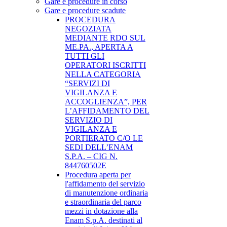
Gare e procedure in corso
Gare e procedure scadute
PROCEDURA
NEGOZIATA
MEDIANTE RDO SUL
ME.PA., APERTA A
TUTTI GLI
OPERATORI ISCRITTI
NELLA CATEGORIA
“SERVIZI DI
VIGILANZA E
ACCOGLIENZA”, PER
L’AFFIDAMENTO DEL
SERVIZIO DI
VIGILANZA E
PORTIERATO C/O LE
SEDI DELL’ENAM
S.P.A. – CIG N.
844760502E
Procedura aperta per
l'affidamento del servizio
di manutenzione ordinaria
e straordinaria del parco
mezzi in dotazione alla
Enam S.p.A. destinati al