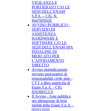
VIGILANZA E
PORTIERATO C/O LE
SEDI DELL’ENAM
S.P.A. – CIG N.
844760502E
AVVISO PUBBLICO -
SERVIZIO DI
ASSISTENZA
HARDWARE E
SOFTWARE C/O LE
SEDI DELL’ENAM SPA
INDAGINE DI
MERCATO PER
L’AFFIDAMENTO
DIRETTO
Avviso aggiudicazione
servizio assicurativo di
responsabilità civile auto -
CVT a libro matricola di
Enam S.p.A. - CIG
8263661CC6
II Avviso - Asta pubblica
per alienazione di beni
mobili della Enam S.p.A. -
09/03/2020