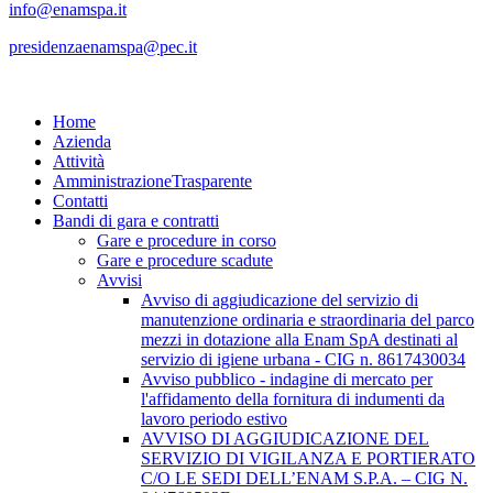
info@enamspa.it
presidenzaenamspa@pec.it
Home
Azienda
Attività
Amministrazione
Trasparente
Contatti
Bandi di gara e contratti
Gare e procedure in corso
Gare e procedure scadute
Avvisi
Avviso di aggiudicazione del servizio di
manutenzione ordinaria e straordinaria del parco
mezzi in dotazione alla Enam SpA destinati al
servizio di igiene urbana - CIG n. 8617430034
Avviso pubblico - indagine di mercato per
l'affidamento della fornitura di indumenti da
lavoro periodo estivo
AVVISO DI AGGIUDICAZIONE DEL
SERVIZIO DI VIGILANZA E PORTIERATO
C/O LE SEDI DELL’ENAM S.P.A. – CIG N.