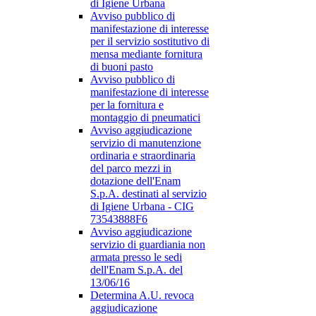
di Igiene Urbana
Avviso pubblico di
manifestazione di interesse
per il servizio sostitutivo di
mensa mediante fornitura
di buoni pasto
Avviso pubblico di
manifestazione di interesse
per la fornitura e
montaggio di pneumatici
Avviso aggiudicazione
servizio di manutenzione
ordinaria e straordinaria
del parco mezzi in
dotazione dell'Enam
S.p.A. destinati al servizio
di Igiene Urbana - CIG
73543888F6
Avviso aggiudicazione
servizio di guardiania non
armata presso le sedi
dell'Enam S.p.A. del
13/06/16
Determina A.U. revoca
aggiudicazione