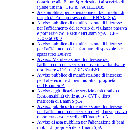
dotazione alla Enam SpA destinati al servizio di
igiene urbana - CIG n. 7901153DB5
Asta pubblica per l'alienazione di beni mobili di
proprietà e/o in possesso della ENAM SpA
Avviso pubblico di manifestazione di interesse
per l'affidamento del servizio di vigilanza passiva
e portierato c/o le sedi dell'Enam SpA - CIG
7707366F9D
Avviso pubblico di manifestazione di interesse
per l'affidamento della fornitura di spazzole per
spazzatrici Dulevo
Avviso: Manifestazione di interesse per
l'affidamento del servizio di assistenza hardware
e software - CIG n. Z3D2520B61
Avviso pubblico di manifestazione di interesse
per l'alienazione di beni mobili di proprietà
dell'Enam SpA
Avviso aggiudicazione servizio assicurativo di
Responsabilità civile auto - CVT a libro
matricola di Enam S.p.A.
Avviso pubblico di manifestazione di interesse
per l'affidamento del servizio di vigilanza passiva
e portierato c/o le sedi dell'Enam S.p.A.
Avviso di asta pubblica per l'alienazione di beni
mobili di proprietà della Enam SpA