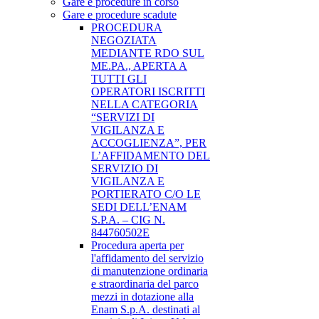
Gare e procedure in corso
Gare e procedure scadute
PROCEDURA
NEGOZIATA
MEDIANTE RDO SUL
ME.PA., APERTA A
TUTTI GLI
OPERATORI ISCRITTI
NELLA CATEGORIA
“SERVIZI DI
VIGILANZA E
ACCOGLIENZA”, PER
L’AFFIDAMENTO DEL
SERVIZIO DI
VIGILANZA E
PORTIERATO C/O LE
SEDI DELL’ENAM
S.P.A. – CIG N.
844760502E
Procedura aperta per
l'affidamento del servizio
di manutenzione ordinaria
e straordinaria del parco
mezzi in dotazione alla
Enam S.p.A. destinati al