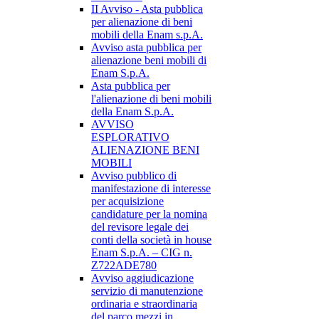
II Avviso - Asta pubblica
per alienazione di beni
mobili della Enam s.p.A.
Avviso asta pubblica per
alienazione beni mobili di
Enam S.p.A.
Asta pubblica per
l'alienazione di beni mobili
della Enam S.p.A.
AVVISO
ESPLORATIVO
ALIENAZIONE BENI
MOBILI
Avviso pubblico di
manifestazione di interesse
per acquisizione
candidature per la nomina
del revisore legale dei
conti della società in house
Enam S.p.A. – CIG n.
Z722ADE780
Avviso aggiudicazione
servizio di manutenzione
ordinaria e straordinaria
del parco mezzi in