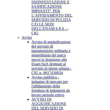
DISINFESTAZIONE E
SANIFICAZIONE
IMPIANTI”, PER
L’AFFIDAMENTO DEL
SERVIZIO DI PULIZIA
C/O LE SEDI
DELL’ENAM S.P.A. –
CIG
Avvisi
Avviso di aggiudicazione
del servizio di
manutenzione ordinaria e
straordinaria del parco
mezzi in dotazione alla
Enam SpA destinati al
servizio di igiene urbana -
CIG n. 8617430034
Avviso pubblico -
indagine di mercato per
l'affidamento della
fornitura di indumenti da
lavoro periodo estivo
AVVISO DI
AGGIUDICAZIONE
DEL SERVIZIO DI