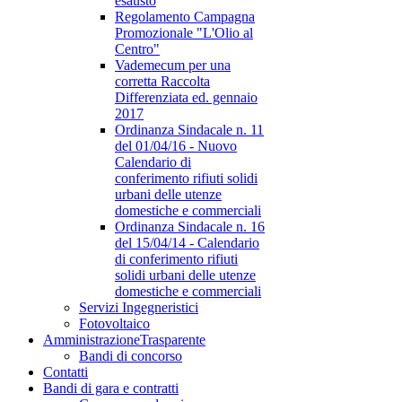
esausto
Regolamento Campagna
Promozionale "L'Olio al
Centro"
Vademecum per una
corretta Raccolta
Differenziata ed. gennaio
2017
Ordinanza Sindacale n. 11
del 01/04/16 - Nuovo
Calendario di
conferimento rifiuti solidi
urbani delle utenze
domestiche e commerciali
Ordinanza Sindacale n. 16
del 15/04/14 - Calendario
di conferimento rifiuti
solidi urbani delle utenze
domestiche e commerciali
Servizi Ingegneristici
Fotovoltaico
Amministrazione
Trasparente
Bandi di concorso
Contatti
Bandi di gara e contratti