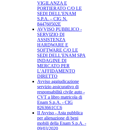
VIGILANZA E
PORTIERATO C/O LE
SEDI DELL’ENAM
S.P.A. – CIG N.
844760502E
AVVISO PUBBLICO -
SERVIZIO DI
ASSISTENZA
HARDWARE E
SOFTWARE C/O LE
SEDI DELL’ENAM SPA
INDAGINE DI
MERCATO PER
L’AFFIDAMENTO
DIRETTO
Avviso aggiudicazione
servizio assicurativo di
responsabilità civile auto -
CVT a libro matricola di
Enam S.p.A. - CIG
8263661CC6
II Avviso - Asta pubblica
per alienazione di beni
mobili della Enam S.p.A. -
09/03/2020