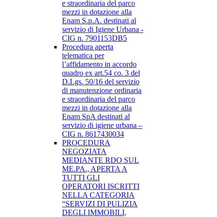
e straordinaria del parco
mezzi in dotazione alla
Enam S.p.A. destinati al
servizio di Igiene Urbana -
CIG n. 7901153DB5
Procedura aperta
telematica per
l’affidamento in accordo
quadro ex art.54 co. 3 del
D.Lgs. 50/16 del servizio
di manutenzione ordinaria
e straordinaria del parco
mezzi in dotazione alla
Enam SpA destinati al
servizio di igiene urbana –
CIG n. 8617430034
PROCEDURA
NEGOZIATA
MEDIANTE RDO SUL
ME.PA., APERTA A
TUTTI GLI
OPERATORI ISCRITTI
NELLA CATEGORIA
“SERVIZI DI PULIZIA
DEGLI IMMOBILI,