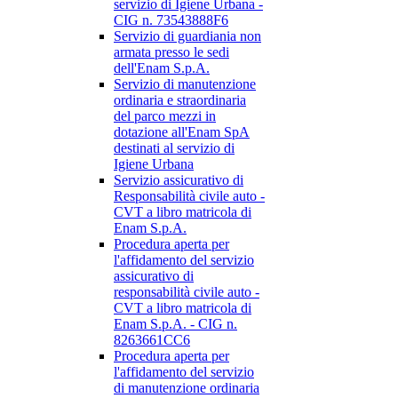
servizio di Igiene Urbana -
CIG n. 73543888F6
Servizio di guardiania non
armata presso le sedi
dell'Enam S.p.A.
Servizio di manutenzione
ordinaria e straordinaria
del parco mezzi in
dotazione all'Enam SpA
destinati al servizio di
Igiene Urbana
Servizio assicurativo di
Responsabilità civile auto -
CVT a libro matricola di
Enam S.p.A.
Procedura aperta per
l'affidamento del servizio
assicurativo di
responsabilità civile auto -
CVT a libro matricola di
Enam S.p.A. - CIG n.
8263661CC6
Procedura aperta per
l'affidamento del servizio
di manutenzione ordinaria