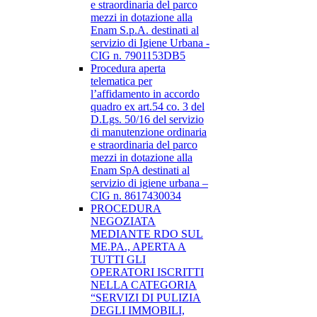
e straordinaria del parco
mezzi in dotazione alla
Enam S.p.A. destinati al
servizio di Igiene Urbana -
CIG n. 7901153DB5
Procedura aperta
telematica per
l’affidamento in accordo
quadro ex art.54 co. 3 del
D.Lgs. 50/16 del servizio
di manutenzione ordinaria
e straordinaria del parco
mezzi in dotazione alla
Enam SpA destinati al
servizio di igiene urbana –
CIG n. 8617430034
PROCEDURA
NEGOZIATA
MEDIANTE RDO SUL
ME.PA., APERTA A
TUTTI GLI
OPERATORI ISCRITTI
NELLA CATEGORIA
“SERVIZI DI PULIZIA
DEGLI IMMOBILI,