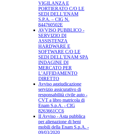
VIGILANZA E
PORTIERATO C/O LE
SEDI DELL’ENAM
S.P.A. – CIG N.
844760502E
AVVISO PUBBLICO -
SERVIZIO DI
ASSISTENZA
HARDWARE E
SOFTWARE C/O LE
SEDI DELL’ENAM SPA
INDAGINE DI
MERCATO PER
L’AFFIDAMENTO
DIRETTO
Avviso aggiudicazione
servizio assicurativo di
responsabilità civile auto -
CVT a libro matricola di
Enam S.p.A. - CIG
8263661CC6
II Avviso - Asta pubblica
per alienazione di beni
mobili della Enam S.p.A. -
09/03/2020