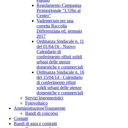
esausto
Regolamento Campagna
Promozionale "L'Olio al
Centro"
Vademecum per una
corretta Raccolta
Differenziata ed. gennaio
2017
Ordinanza Sindacale n. 11
del 01/04/16 - Nuovo
Calendario di
conferimento rifiuti solidi
urbani delle utenze
domestiche e commerciali
Ordinanza Sindacale n. 16
del 15/04/14 - Calendario
di conferimento rifiuti
solidi urbani delle utenze
domestiche e commerciali
Servizi Ingegneristici
Fotovoltaico
Amministrazione
Trasparente
Bandi di concorso
Contatti
Bandi di gara e contratti