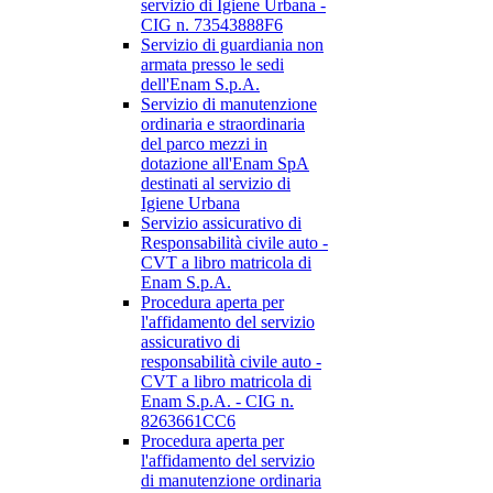
servizio di Igiene Urbana -
CIG n. 73543888F6
Servizio di guardiania non
armata presso le sedi
dell'Enam S.p.A.
Servizio di manutenzione
ordinaria e straordinaria
del parco mezzi in
dotazione all'Enam SpA
destinati al servizio di
Igiene Urbana
Servizio assicurativo di
Responsabilità civile auto -
CVT a libro matricola di
Enam S.p.A.
Procedura aperta per
l'affidamento del servizio
assicurativo di
responsabilità civile auto -
CVT a libro matricola di
Enam S.p.A. - CIG n.
8263661CC6
Procedura aperta per
l'affidamento del servizio
di manutenzione ordinaria