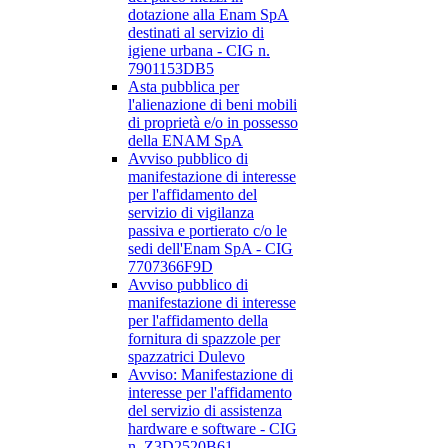
dotazione alla Enam SpA
destinati al servizio di
igiene urbana - CIG n.
7901153DB5
Asta pubblica per
l'alienazione di beni mobili
di proprietà e/o in possesso
della ENAM SpA
Avviso pubblico di
manifestazione di interesse
per l'affidamento del
servizio di vigilanza
passiva e portierato c/o le
sedi dell'Enam SpA - CIG
7707366F9D
Avviso pubblico di
manifestazione di interesse
per l'affidamento della
fornitura di spazzole per
spazzatrici Dulevo
Avviso: Manifestazione di
interesse per l'affidamento
del servizio di assistenza
hardware e software - CIG
n. Z3D2520B61