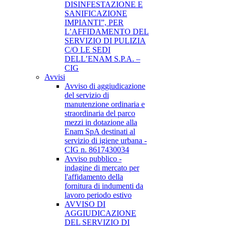
DISINFESTAZIONE E
SANIFICAZIONE
IMPIANTI”, PER
L’AFFIDAMENTO DEL
SERVIZIO DI PULIZIA
C/O LE SEDI
DELL’ENAM S.P.A. –
CIG
Avvisi
Avviso di aggiudicazione
del servizio di
manutenzione ordinaria e
straordinaria del parco
mezzi in dotazione alla
Enam SpA destinati al
servizio di igiene urbana -
CIG n. 8617430034
Avviso pubblico -
indagine di mercato per
l'affidamento della
fornitura di indumenti da
lavoro periodo estivo
AVVISO DI
AGGIUDICAZIONE
DEL SERVIZIO DI