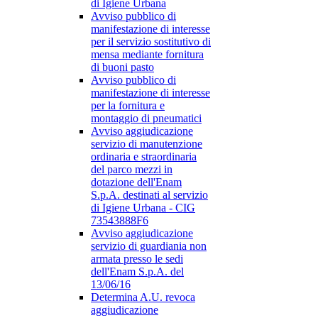
di Igiene Urbana
Avviso pubblico di
manifestazione di interesse
per il servizio sostitutivo di
mensa mediante fornitura
di buoni pasto
Avviso pubblico di
manifestazione di interesse
per la fornitura e
montaggio di pneumatici
Avviso aggiudicazione
servizio di manutenzione
ordinaria e straordinaria
del parco mezzi in
dotazione dell'Enam
S.p.A. destinati al servizio
di Igiene Urbana - CIG
73543888F6
Avviso aggiudicazione
servizio di guardiania non
armata presso le sedi
dell'Enam S.p.A. del
13/06/16
Determina A.U. revoca
aggiudicazione