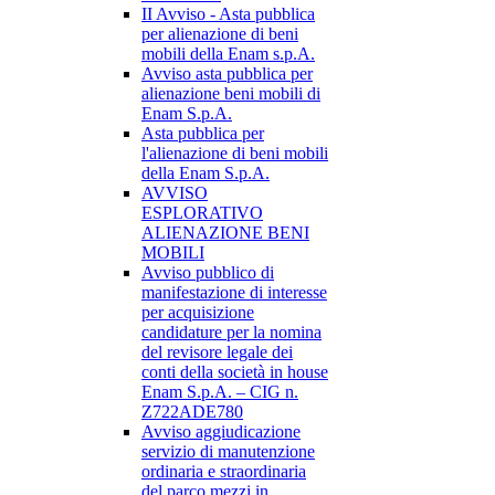
II Avviso - Asta pubblica
per alienazione di beni
mobili della Enam s.p.A.
Avviso asta pubblica per
alienazione beni mobili di
Enam S.p.A.
Asta pubblica per
l'alienazione di beni mobili
della Enam S.p.A.
AVVISO
ESPLORATIVO
ALIENAZIONE BENI
MOBILI
Avviso pubblico di
manifestazione di interesse
per acquisizione
candidature per la nomina
del revisore legale dei
conti della società in house
Enam S.p.A. – CIG n.
Z722ADE780
Avviso aggiudicazione
servizio di manutenzione
ordinaria e straordinaria
del parco mezzi in