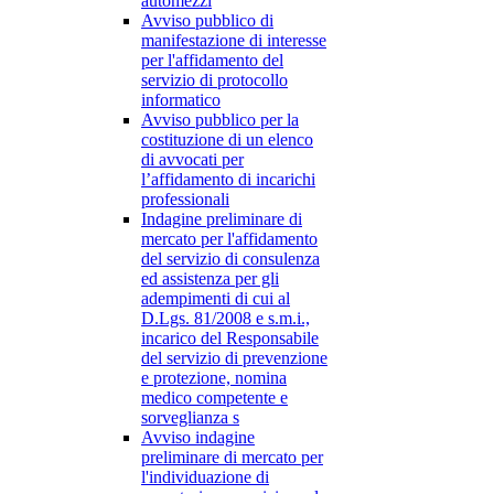
automezzi
Avviso pubblico di
manifestazione di interesse
per l'affidamento del
servizio di protocollo
informatico
Avviso pubblico per la
costituzione di un elenco
di avvocati per
l’affidamento di incarichi
professionali
Indagine preliminare di
mercato per l'affidamento
del servizio di consulenza
ed assistenza per gli
adempimenti di cui al
D.Lgs. 81/2008 e s.m.i.,
incarico del Responsabile
del servizio di prevenzione
e protezione, nomina
medico competente e
sorveglianza s
Avviso indagine
preliminare di mercato per
l'individuazione di