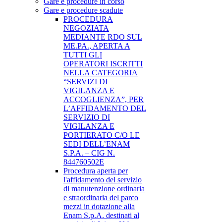
Gare e procedure in corso
Gare e procedure scadute
PROCEDURA
NEGOZIATA
MEDIANTE RDO SUL
ME.PA., APERTA A
TUTTI GLI
OPERATORI ISCRITTI
NELLA CATEGORIA
“SERVIZI DI
VIGILANZA E
ACCOGLIENZA”, PER
L’AFFIDAMENTO DEL
SERVIZIO DI
VIGILANZA E
PORTIERATO C/O LE
SEDI DELL’ENAM
S.P.A. – CIG N.
844760502E
Procedura aperta per
l'affidamento del servizio
di manutenzione ordinaria
e straordinaria del parco
mezzi in dotazione alla
Enam S.p.A. destinati al