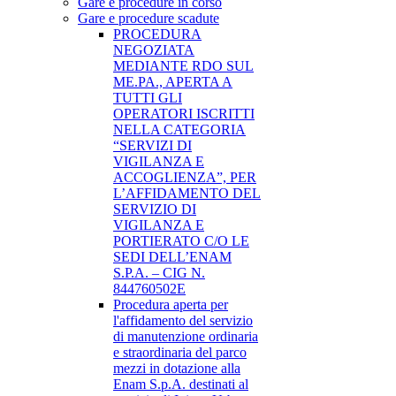
Gare e procedure in corso
Gare e procedure scadute
PROCEDURA
NEGOZIATA
MEDIANTE RDO SUL
ME.PA., APERTA A
TUTTI GLI
OPERATORI ISCRITTI
NELLA CATEGORIA
“SERVIZI DI
VIGILANZA E
ACCOGLIENZA”, PER
L’AFFIDAMENTO DEL
SERVIZIO DI
VIGILANZA E
PORTIERATO C/O LE
SEDI DELL’ENAM
S.P.A. – CIG N.
844760502E
Procedura aperta per
l'affidamento del servizio
di manutenzione ordinaria
e straordinaria del parco
mezzi in dotazione alla
Enam S.p.A. destinati al