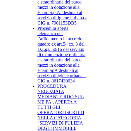
e straordinaria del parco
mezzi in dotazione alla
Enam S.p.A. destinati al
servizio di Igiene Urbana -
CIG n. 7901153DB5
Procedura aperta
telematica per
l’affidamento in accordo
quadro ex art.54 co. 3 del
D.Lgs. 50/16 del servizio
di manutenzione ordinaria
e straordinaria del parco
mezzi in dotazione alla
Enam SpA destinati al
servizio di igiene urbana –
CIG n. 8617430034
PROCEDURA
NEGOZIATA
MEDIANTE RDO SUL
ME.PA., APERTA A
TUTTI GLI
OPERATORI ISCRITTI
NELLA CATEGORIA
“SERVIZI DI PULIZIA
DEGLI IMMOBILI,