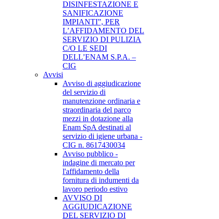
DISINFESTAZIONE E
SANIFICAZIONE
IMPIANTI”, PER
L’AFFIDAMENTO DEL
SERVIZIO DI PULIZIA
C/O LE SEDI
DELL’ENAM S.P.A. –
CIG
Avvisi
Avviso di aggiudicazione
del servizio di
manutenzione ordinaria e
straordinaria del parco
mezzi in dotazione alla
Enam SpA destinati al
servizio di igiene urbana -
CIG n. 8617430034
Avviso pubblico -
indagine di mercato per
l'affidamento della
fornitura di indumenti da
lavoro periodo estivo
AVVISO DI
AGGIUDICAZIONE
DEL SERVIZIO DI