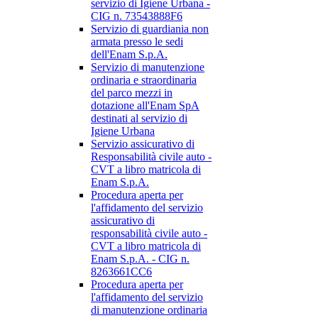
servizio di Igiene Urbana -
CIG n. 73543888F6
Servizio di guardiania non
armata presso le sedi
dell'Enam S.p.A.
Servizio di manutenzione
ordinaria e straordinaria
del parco mezzi in
dotazione all'Enam SpA
destinati al servizio di
Igiene Urbana
Servizio assicurativo di
Responsabilità civile auto -
CVT a libro matricola di
Enam S.p.A.
Procedura aperta per
l'affidamento del servizio
assicurativo di
responsabilità civile auto -
CVT a libro matricola di
Enam S.p.A. - CIG n.
8263661CC6
Procedura aperta per
l'affidamento del servizio
di manutenzione ordinaria