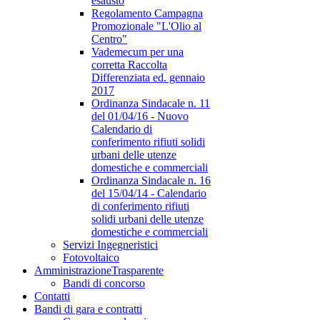
esausto
Regolamento Campagna
Promozionale "L'Olio al
Centro"
Vademecum per una
corretta Raccolta
Differenziata ed. gennaio
2017
Ordinanza Sindacale n. 11
del 01/04/16 - Nuovo
Calendario di
conferimento rifiuti solidi
urbani delle utenze
domestiche e commerciali
Ordinanza Sindacale n. 16
del 15/04/14 - Calendario
di conferimento rifiuti
solidi urbani delle utenze
domestiche e commerciali
Servizi Ingegneristici
Fotovoltaico
Amministrazione
Trasparente
Bandi di concorso
Contatti
Bandi di gara e contratti