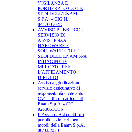
VIGILANZA E
PORTIERATO C/O LE
SEDI DELL’ENAM
S.P.A. – CIG N.
844760502E
AVVISO PUBBLICO -
SERVIZIO DI
ASSISTENZA
HARDWARE E
SOFTWARE C/O LE
SEDI DELL’ENAM SPA
INDAGINE DI
MERCATO PER
L’AFFIDAMENTO
DIRETTO
Avviso aggiudicazione
servizio assicurativo di
responsabilità civile auto -
CVT a libro matricola di
Enam S.p.A. - CIG
8263661CC6
II Avviso - Asta pubblica
per alienazione di beni
mobili della Enam S.p.A. -
09/03/2020