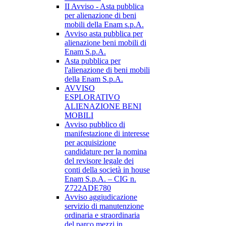
II Avviso - Asta pubblica
per alienazione di beni
mobili della Enam s.p.A.
Avviso asta pubblica per
alienazione beni mobili di
Enam S.p.A.
Asta pubblica per
l'alienazione di beni mobili
della Enam S.p.A.
AVVISO
ESPLORATIVO
ALIENAZIONE BENI
MOBILI
Avviso pubblico di
manifestazione di interesse
per acquisizione
candidature per la nomina
del revisore legale dei
conti della società in house
Enam S.p.A. – CIG n.
Z722ADE780
Avviso aggiudicazione
servizio di manutenzione
ordinaria e straordinaria
del parco mezzi in