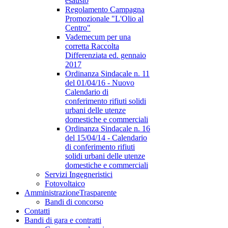
esausto
Regolamento Campagna
Promozionale "L'Olio al
Centro"
Vademecum per una
corretta Raccolta
Differenziata ed. gennaio
2017
Ordinanza Sindacale n. 11
del 01/04/16 - Nuovo
Calendario di
conferimento rifiuti solidi
urbani delle utenze
domestiche e commerciali
Ordinanza Sindacale n. 16
del 15/04/14 - Calendario
di conferimento rifiuti
solidi urbani delle utenze
domestiche e commerciali
Servizi Ingegneristici
Fotovoltaico
Amministrazione
Trasparente
Bandi di concorso
Contatti
Bandi di gara e contratti