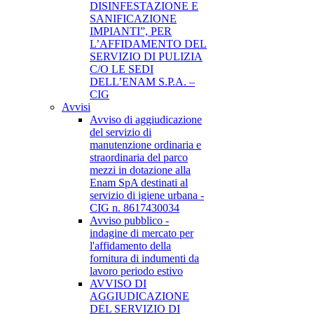
DISINFESTAZIONE E
SANIFICAZIONE
IMPIANTI”, PER
L’AFFIDAMENTO DEL
SERVIZIO DI PULIZIA
C/O LE SEDI
DELL’ENAM S.P.A. –
CIG
Avvisi
Avviso di aggiudicazione
del servizio di
manutenzione ordinaria e
straordinaria del parco
mezzi in dotazione alla
Enam SpA destinati al
servizio di igiene urbana -
CIG n. 8617430034
Avviso pubblico -
indagine di mercato per
l'affidamento della
fornitura di indumenti da
lavoro periodo estivo
AVVISO DI
AGGIUDICAZIONE
DEL SERVIZIO DI