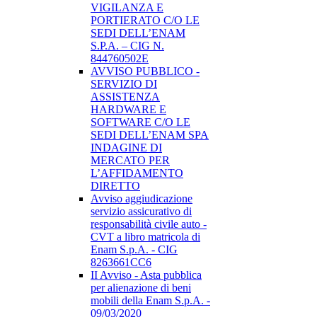
VIGILANZA E
PORTIERATO C/O LE
SEDI DELL’ENAM
S.P.A. – CIG N.
844760502E
AVVISO PUBBLICO -
SERVIZIO DI
ASSISTENZA
HARDWARE E
SOFTWARE C/O LE
SEDI DELL’ENAM SPA
INDAGINE DI
MERCATO PER
L’AFFIDAMENTO
DIRETTO
Avviso aggiudicazione
servizio assicurativo di
responsabilità civile auto -
CVT a libro matricola di
Enam S.p.A. - CIG
8263661CC6
II Avviso - Asta pubblica
per alienazione di beni
mobili della Enam S.p.A. -
09/03/2020