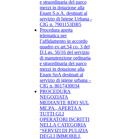
e straordinaria del parco
mezzi in dotazione alla
Enam S.p.A. destinati al
servizio di Igiene Urbana -
CIG n. 7901153DB5
Procedura aperta
telematica per
l’affidamento in accordo
quadro ex art.54 co. 3 del
D.Lgs. 50/16 del servizio
di manutenzione ordinaria
e straordinaria del parco
mezzi in dotazione alla
Enam SpA destinati al
servizio di igiene urbana –
CIG n. 8617430034
PROCEDURA
NEGOZIATA
MEDIANTE RDO SUL
ME.PA., APERTA A
TUTTI GLI
OPERATORI ISCRITTI
NELLA CATEGORIA
“SERVIZI DI PULIZIA
DEGLI IMMOBILI,