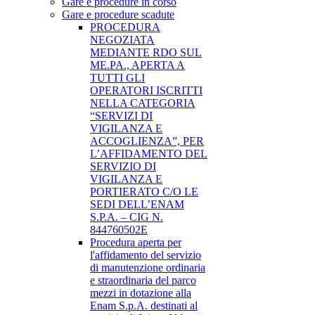
Gare e procedure in corso
Gare e procedure scadute
PROCEDURA
NEGOZIATA
MEDIANTE RDO SUL
ME.PA., APERTA A
TUTTI GLI
OPERATORI ISCRITTI
NELLA CATEGORIA
“SERVIZI DI
VIGILANZA E
ACCOGLIENZA”, PER
L’AFFIDAMENTO DEL
SERVIZIO DI
VIGILANZA E
PORTIERATO C/O LE
SEDI DELL’ENAM
S.P.A. – CIG N.
844760502E
Procedura aperta per
l'affidamento del servizio
di manutenzione ordinaria
e straordinaria del parco
mezzi in dotazione alla
Enam S.p.A. destinati al