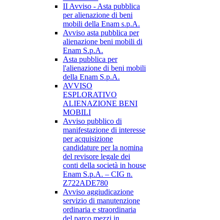
II Avviso - Asta pubblica
per alienazione di beni
mobili della Enam s.p.A.
Avviso asta pubblica per
alienazione beni mobili di
Enam S.p.A.
Asta pubblica per
l'alienazione di beni mobili
della Enam S.p.A.
AVVISO
ESPLORATIVO
ALIENAZIONE BENI
MOBILI
Avviso pubblico di
manifestazione di interesse
per acquisizione
candidature per la nomina
del revisore legale dei
conti della società in house
Enam S.p.A. – CIG n.
Z722ADE780
Avviso aggiudicazione
servizio di manutenzione
ordinaria e straordinaria
del parco mezzi in