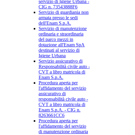
servizio di Igiene Urbana -
CIG n. 73543888F6
Servizio di guardiania non
armata presso le sedi
dell'Enam S.p.A.
Servizio di manutenzione
ordinaria e straordinaria
del parco mezzi in
dotazione all'Enam SpA
destinati al servizio di
Igiene Urbana
Servizio assicurativo di
Responsabilità civile auto -
CVT a libro matricola di
Enam S.p.A.
Procedura aperta per
l'affidamento del servizio
assicurativo di
responsabilità civile auto -
CVT a libro matricola di
Enam S.p.A. - CIG n.
8263661CC6
Procedura aperta per
l'affidamento del servizio
di manutenzione ordinaria