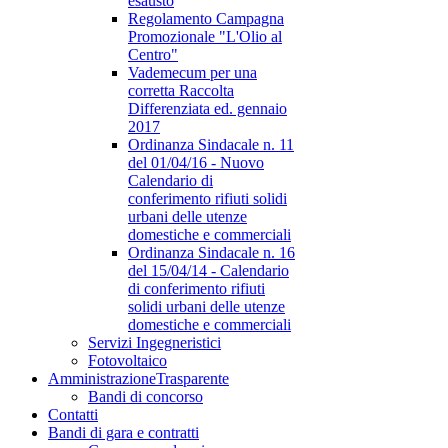
esausto
Regolamento Campagna
Promozionale "L'Olio al
Centro"
Vademecum per una
corretta Raccolta
Differenziata ed. gennaio
2017
Ordinanza Sindacale n. 11
del 01/04/16 - Nuovo
Calendario di
conferimento rifiuti solidi
urbani delle utenze
domestiche e commerciali
Ordinanza Sindacale n. 16
del 15/04/14 - Calendario
di conferimento rifiuti
solidi urbani delle utenze
domestiche e commerciali
Servizi Ingegneristici
Fotovoltaico
Amministrazione
Trasparente
Bandi di concorso
Contatti
Bandi di gara e contratti