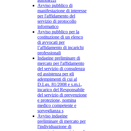
automezzi
Avviso pubblico di
manifestazione di interesse
per l'affidamento del
servizio di protocollo
informatico
Avviso pubblico per la
costituzione di un elenco
di avvocati per
l’affidamento di incarichi
professionali
Indagine preliminare di
mercato per l'affidamento
del servizio di consulenza
ed assistenza per gli
adempimenti di cui al
D.Lgs. 81/2008 e s.m.i.,
incarico del Responsabile
del servizio di prevenzione
e protezione, nomina
medico competente e
sorveglianza s
Avviso indagine
preliminare di mercato per
l'individuazione di