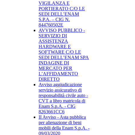
VIGILANZA E
PORTIERATO C/O LE
SEDI DELL’ENAM
S.P.A. – CIG N.
844760502E
AVVISO PUBBLICO -
SERVIZIO DI
ASSISTENZA
HARDWARE E
SOFTWARE C/O LE
SEDI DELL’ENAM SPA
INDAGINE DI
MERCATO PER
L’AFFIDAMENTO
DIRETTO
Avviso aggiudicazione
servizio assicurativo di
responsabilità civile auto -
CVT a libro matricola di
Enam S.p.A. - CIG
8263661CC6
II Avviso - Asta pubblica
per alienazione di beni
mobili della Enam S.p.A. -
09/03/2020