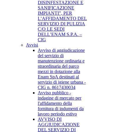
DISINFESTAZIONE E
SANIFICAZIONE
IMPIANTI”, PER
L’AFFIDAMENTO DEL
SERVIZIO DI PULIZIA
C/O LE SEDI
DELL’ENAM S.P.A. –
CIG
Avvisi
Avviso di aggiudicazione
del servizio di
manutenzione ordinaria e
straordinaria del parco
mezzi in dotazione alla
Enam SpA destinati al
servizio di igiene urbana -
CIG n. 8617430034
Avviso pubblico -
indagine di mercato per
l'affidamento della
fornitura di indumenti da
lavoro periodo estivo
AVVISO DI
AGGIUDICAZIONE
DEL SERVIZIO DI