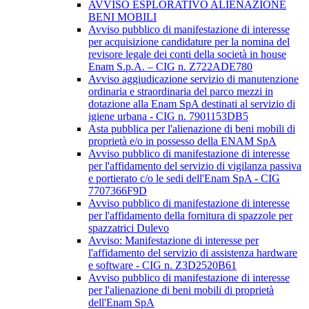
AVVISO ESPLORATIVO ALIENAZIONE
BENI MOBILI
Avviso pubblico di manifestazione di interesse
per acquisizione candidature per la nomina del
revisore legale dei conti della società in house
Enam S.p.A. – CIG n. Z722ADE780
Avviso aggiudicazione servizio di manutenzione
ordinaria e straordinaria del parco mezzi in
dotazione alla Enam SpA destinati al servizio di
igiene urbana - CIG n. 7901153DB5
Asta pubblica per l'alienazione di beni mobili di
proprietà e/o in possesso della ENAM SpA
Avviso pubblico di manifestazione di interesse
per l'affidamento del servizio di vigilanza passiva
e portierato c/o le sedi dell'Enam SpA - CIG
7707366F9D
Avviso pubblico di manifestazione di interesse
per l'affidamento della fornitura di spazzole per
spazzatrici Dulevo
Avviso: Manifestazione di interesse per
l'affidamento del servizio di assistenza hardware
e software - CIG n. Z3D2520B61
Avviso pubblico di manifestazione di interesse
per l'alienazione di beni mobili di proprietà
dell'Enam SpA