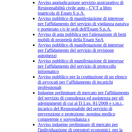
Avviso aggiudicazione servizio assicurativo di
Responsabilità civile auto - CVT a libro
matricola di Enam S.p.A.
Avviso pubblico di manifestazione di interesse
per l'affidamento del servizio di vigilanza passiva
e portierato c/o le sedi dell'Enam S.p.A.
Avviso di asta pubblica per l'alienazione di beni
mobili di proprietà della Enam SpA
Avviso pubblico di manifestazione di interesse
per l'affidamento del servizio di revisione
automezzi
Avviso pubblico di manifestazione di interesse
per l'affidamento del servizio di protocollo
informatico
Avviso pubblico per la costituzione di un elenco
di avvocati per l’affidamento di incarichi
professionali
Indagine preliminare di mercato per l'affidamento
del servizio di consulenza ed assistenza per gli
adempimenti di cui al D.Lgs. 81/2008 e s.m.i.,
incarico del Responsabile del servizio di
prevenzione e protezione, nomina medico
competente e sorveglianza s
Avviso indagine preliminare di mercato per
l'individuazione di operatori economici, per la