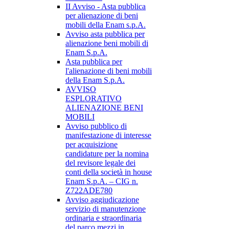
II Avviso - Asta pubblica
per alienazione di beni
mobili della Enam s.p.A.
Avviso asta pubblica per
alienazione beni mobili di
Enam S.p.A.
Asta pubblica per
l'alienazione di beni mobili
della Enam S.p.A.
AVVISO
ESPLORATIVO
ALIENAZIONE BENI
MOBILI
Avviso pubblico di
manifestazione di interesse
per acquisizione
candidature per la nomina
del revisore legale dei
conti della società in house
Enam S.p.A. – CIG n.
Z722ADE780
Avviso aggiudicazione
servizio di manutenzione
ordinaria e straordinaria
del parco mezzi in