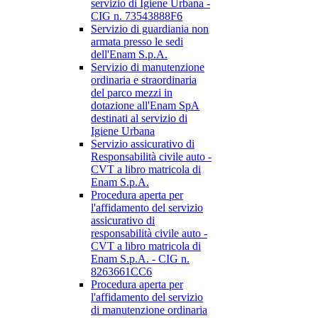
servizio di Igiene Urbana -
CIG n. 73543888F6
Servizio di guardiania non
armata presso le sedi
dell'Enam S.p.A.
Servizio di manutenzione
ordinaria e straordinaria
del parco mezzi in
dotazione all'Enam SpA
destinati al servizio di
Igiene Urbana
Servizio assicurativo di
Responsabilità civile auto -
CVT a libro matricola di
Enam S.p.A.
Procedura aperta per
l'affidamento del servizio
assicurativo di
responsabilità civile auto -
CVT a libro matricola di
Enam S.p.A. - CIG n.
8263661CC6
Procedura aperta per
l'affidamento del servizio
di manutenzione ordinaria