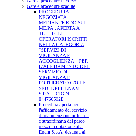
Gare e procedure in corso
Gare e procedure scadute
PROCEDURA
NEGOZIATA
MEDIANTE RDO SUL
ME.PA., APERTA A
TUTTI GLI
OPERATORI ISCRITTI
NELLA CATEGORIA
“SERVIZI DI
VIGILANZA E
ACCOGLIENZA”, PER
L’AFFIDAMENTO DEL
SERVIZIO DI
VIGILANZA E
PORTIERATO C/O LE
SEDI DELL’ENAM
S.P.A. – CIG N.
844760502E
Procedura aperta per
l'affidamento del servizio
di manutenzione ordinaria
e straordinaria del parco
mezzi in dotazione alla
Enam S.p.A. destinati al