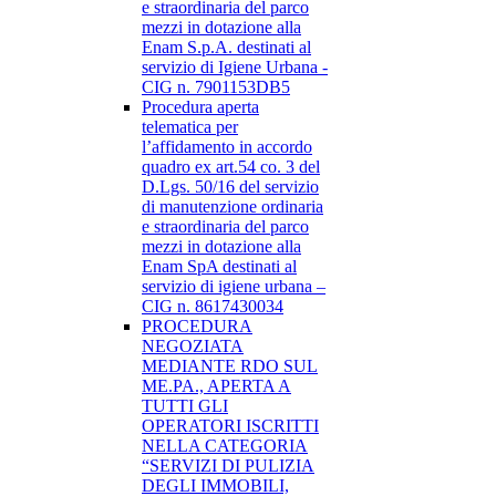
e straordinaria del parco
mezzi in dotazione alla
Enam S.p.A. destinati al
servizio di Igiene Urbana -
CIG n. 7901153DB5
Procedura aperta
telematica per
l’affidamento in accordo
quadro ex art.54 co. 3 del
D.Lgs. 50/16 del servizio
di manutenzione ordinaria
e straordinaria del parco
mezzi in dotazione alla
Enam SpA destinati al
servizio di igiene urbana –
CIG n. 8617430034
PROCEDURA
NEGOZIATA
MEDIANTE RDO SUL
ME.PA., APERTA A
TUTTI GLI
OPERATORI ISCRITTI
NELLA CATEGORIA
“SERVIZI DI PULIZIA
DEGLI IMMOBILI,