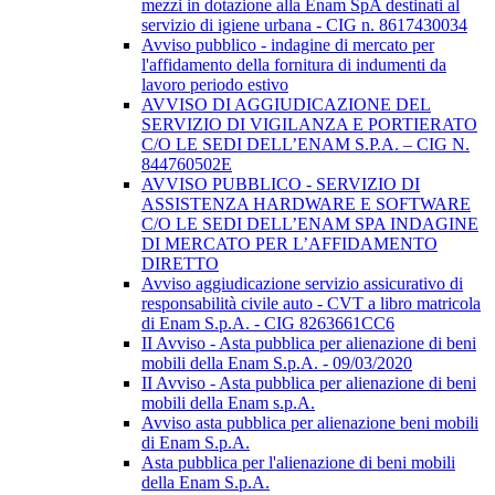
mezzi in dotazione alla Enam SpA destinati al
servizio di igiene urbana - CIG n. 8617430034
Avviso pubblico - indagine di mercato per
l'affidamento della fornitura di indumenti da
lavoro periodo estivo
AVVISO DI AGGIUDICAZIONE DEL
SERVIZIO DI VIGILANZA E PORTIERATO
C/O LE SEDI DELL’ENAM S.P.A. – CIG N.
844760502E
AVVISO PUBBLICO - SERVIZIO DI
ASSISTENZA HARDWARE E SOFTWARE
C/O LE SEDI DELL’ENAM SPA INDAGINE
DI MERCATO PER L’AFFIDAMENTO
DIRETTO
Avviso aggiudicazione servizio assicurativo di
responsabilità civile auto - CVT a libro matricola
di Enam S.p.A. - CIG 8263661CC6
II Avviso - Asta pubblica per alienazione di beni
mobili della Enam S.p.A. - 09/03/2020
II Avviso - Asta pubblica per alienazione di beni
mobili della Enam s.p.A.
Avviso asta pubblica per alienazione beni mobili
di Enam S.p.A.
Asta pubblica per l'alienazione di beni mobili
della Enam S.p.A.