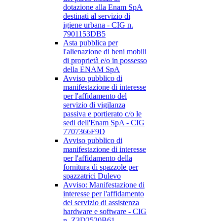
dotazione alla Enam SpA
destinati al servizio di
igiene urbana - CIG n.
7901153DB5
Asta pubblica per
l'alienazione di beni mobili
di proprietà e/o in possesso
della ENAM SpA
Avviso pubblico di
manifestazione di interesse
per l'affidamento del
servizio di vigilanza
passiva e portierato c/o le
sedi dell'Enam SpA - CIG
7707366F9D
Avviso pubblico di
manifestazione di interesse
per l'affidamento della
fornitura di spazzole per
spazzatrici Dulevo
Avviso: Manifestazione di
interesse per l'affidamento
del servizio di assistenza
hardware e software - CIG
n. Z3D2520B61