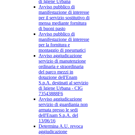
di Igiene Urbana
Avviso pubblico di
manifestazione di interesse
per il servizio sostitutivo di
mensa mediante fornitura
di buoni pasto
Avviso pubblico di
manifestazione di interesse
per la fornitura e
montaggio di pneumatici
Avviso aggiudicazione
servizio di manutenzione
ordinaria e straordinaria
del parco mezzi in
dotazione dell'Enam
S.p.A. destinati al servizio
di Igiene Urbana - CIG
73543888F6
Avviso aggiudicazione
servizio di guardiania non
armata presso le sedi
dell'Enam S.p.A. del
13/06/16
Determina A.U. revoca
aggiudicazione