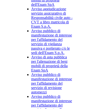
mobili di proprietà
dell'Enam SpA
Avviso aggiudicazione
servizio assicurativo di
Responsabilità civile auto -
CVT a libro matricola di
Enam S.p.A.
Avviso pubblico di
manifestazione di interesse
per l'affidamento del
servizio di vigilanza
passiva e portierato c/o le
sedi dell'Enam S.p.A.
Avviso di asta pubblica
per l'alienazione di beni
mobili di proprietà della
Enam SpA
Avviso pubblico di
manifestazione di interesse
per l'affidamento del
servizio di revisione
automezzi
Avviso pubblico di
manifestazione di interesse
per l'affidamento del