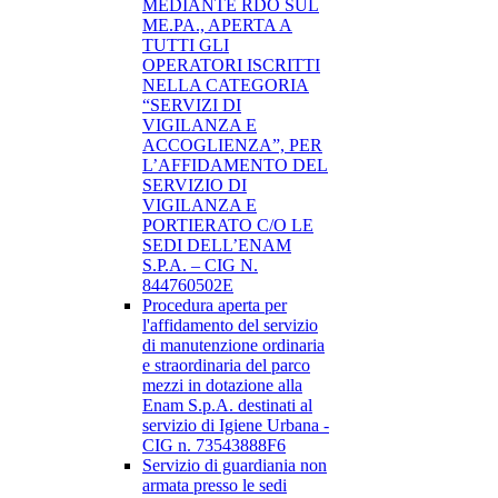
MEDIANTE RDO SUL
ME.PA., APERTA A
TUTTI GLI
OPERATORI ISCRITTI
NELLA CATEGORIA
“SERVIZI DI
VIGILANZA E
ACCOGLIENZA”, PER
L’AFFIDAMENTO DEL
SERVIZIO DI
VIGILANZA E
PORTIERATO C/O LE
SEDI DELL’ENAM
S.P.A. – CIG N.
844760502E
Procedura aperta per
l'affidamento del servizio
di manutenzione ordinaria
e straordinaria del parco
mezzi in dotazione alla
Enam S.p.A. destinati al
servizio di Igiene Urbana -
CIG n. 73543888F6
Servizio di guardiania non
armata presso le sedi