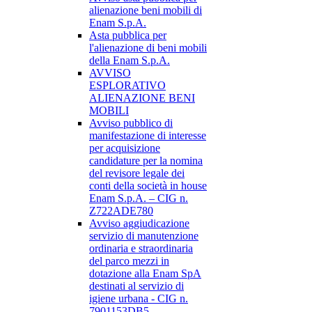
alienazione beni mobili di
Enam S.p.A.
Asta pubblica per
l'alienazione di beni mobili
della Enam S.p.A.
AVVISO
ESPLORATIVO
ALIENAZIONE BENI
MOBILI
Avviso pubblico di
manifestazione di interesse
per acquisizione
candidature per la nomina
del revisore legale dei
conti della società in house
Enam S.p.A. – CIG n.
Z722ADE780
Avviso aggiudicazione
servizio di manutenzione
ordinaria e straordinaria
del parco mezzi in
dotazione alla Enam SpA
destinati al servizio di
igiene urbana - CIG n.
7901153DB5