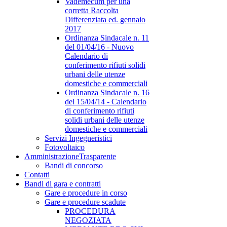
Vademecum per una
corretta Raccolta
Differenziata ed. gennaio
2017
Ordinanza Sindacale n. 11
del 01/04/16 - Nuovo
Calendario di
conferimento rifiuti solidi
urbani delle utenze
domestiche e commerciali
Ordinanza Sindacale n. 16
del 15/04/14 - Calendario
di conferimento rifiuti
solidi urbani delle utenze
domestiche e commerciali
Servizi Ingegneristici
Fotovoltaico
Amministrazione
Trasparente
Bandi di concorso
Contatti
Bandi di gara e contratti
Gare e procedure in corso
Gare e procedure scadute
PROCEDURA
NEGOZIATA