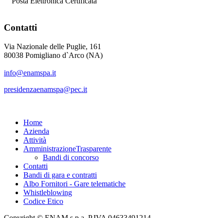
Posta Elettronica Certificata
Contatti
Via Nazionale delle Puglie, 161
80038 Pomigliano d`Arco (NA)
info@enamspa.it
presidenzaenamspa@pec.it
Home
Azienda
Attività
Amministrazione
Trasparente
Bandi di concorso
Contatti
Bandi di gara e contratti
Albo Fornitori - Gare telematiche
Whistleblowing
Codice Etico
Copyright © ENAM s.p.a. P.IVA 04633491214