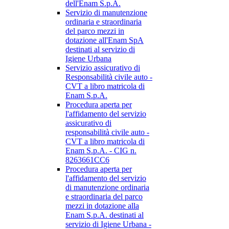
dell'Enam S.p.A.
Servizio di manutenzione
ordinaria e straordinaria
del parco mezzi in
dotazione all'Enam SpA
destinati al servizio di
Igiene Urbana
Servizio assicurativo di
Responsabilità civile auto -
CVT a libro matricola di
Enam S.p.A.
Procedura aperta per
l'affidamento del servizio
assicurativo di
responsabilità civile auto -
CVT a libro matricola di
Enam S.p.A. - CIG n.
8263661CC6
Procedura aperta per
l'affidamento del servizio
di manutenzione ordinaria
e straordinaria del parco
mezzi in dotazione alla
Enam S.p.A. destinati al
servizio di Igiene Urbana -