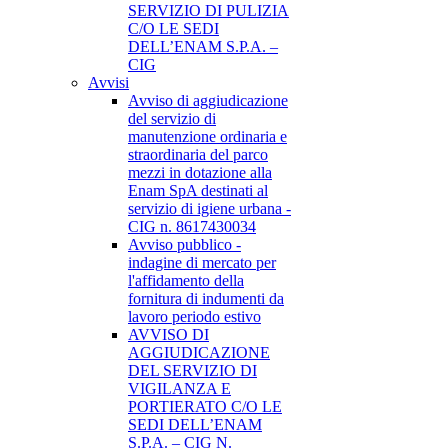
SERVIZIO DI PULIZIA
C/O LE SEDI
DELL’ENAM S.P.A. –
CIG
Avvisi
Avviso di aggiudicazione
del servizio di
manutenzione ordinaria e
straordinaria del parco
mezzi in dotazione alla
Enam SpA destinati al
servizio di igiene urbana -
CIG n. 8617430034
Avviso pubblico -
indagine di mercato per
l'affidamento della
fornitura di indumenti da
lavoro periodo estivo
AVVISO DI
AGGIUDICAZIONE
DEL SERVIZIO DI
VIGILANZA E
PORTIERATO C/O LE
SEDI DELL’ENAM
S.P.A. – CIG N.