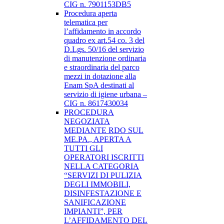
CIG n. 7901153DB5
Procedura aperta
telematica per
l’affidamento in accordo
quadro ex art.54 co. 3 del
D.Lgs. 50/16 del servizio
di manutenzione ordinaria
e straordinaria del parco
mezzi in dotazione alla
Enam SpA destinati al
servizio di igiene urbana –
CIG n. 8617430034
PROCEDURA
NEGOZIATA
MEDIANTE RDO SUL
ME.PA., APERTA A
TUTTI GLI
OPERATORI ISCRITTI
NELLA CATEGORIA
“SERVIZI DI PULIZIA
DEGLI IMMOBILI,
DISINFESTAZIONE E
SANIFICAZIONE
IMPIANTI”, PER
L’AFFIDAMENTO DEL