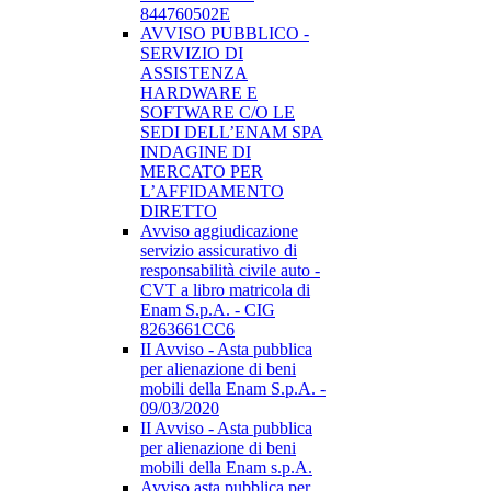
844760502E
AVVISO PUBBLICO -
SERVIZIO DI
ASSISTENZA
HARDWARE E
SOFTWARE C/O LE
SEDI DELL’ENAM SPA
INDAGINE DI
MERCATO PER
L’AFFIDAMENTO
DIRETTO
Avviso aggiudicazione
servizio assicurativo di
responsabilità civile auto -
CVT a libro matricola di
Enam S.p.A. - CIG
8263661CC6
II Avviso - Asta pubblica
per alienazione di beni
mobili della Enam S.p.A. -
09/03/2020
II Avviso - Asta pubblica
per alienazione di beni
mobili della Enam s.p.A.
Avviso asta pubblica per