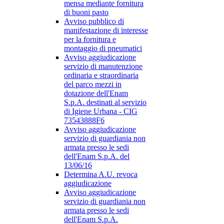
mensa mediante fornitura
di buoni pasto
Avviso pubblico di
manifestazione di interesse
per la fornitura e
montaggio di pneumatici
Avviso aggiudicazione
servizio di manutenzione
ordinaria e straordinaria
del parco mezzi in
dotazione dell'Enam
S.p.A. destinati al servizio
di Igiene Urbana - CIG
73543888F6
Avviso aggiudicazione
servizio di guardiania non
armata presso le sedi
dell'Enam S.p.A. del
13/06/16
Determina A.U. revoca
aggiudicazione
Avviso aggiudicazione
servizio di guardiania non
armata presso le sedi
dell'Enam S.p.A.