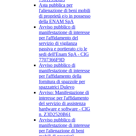
Asta pubblica per
l'alienazione di beni mobili
di proprietà e/o in possesso
della ENAM SpA
Avviso pubblico di
manifestazione di interesse
per l'affidamento del
servizio di vigilanza
passiva e portierato c/o le
sedi dell'Enam SpA - CIG
7707366F9D
Avviso pubblico di
manifestazione di interesse
per l'affidamento della
fornitura di spazzole per
spazzatrici Dulevo
Avviso: Manifestazione di
interesse per l'affidamento
del servizio di assistenza
hardware e software - CIG
n. Z3D2520B61
Avviso pubblico di
manifestazione di interesse
per l'alienazione di beni