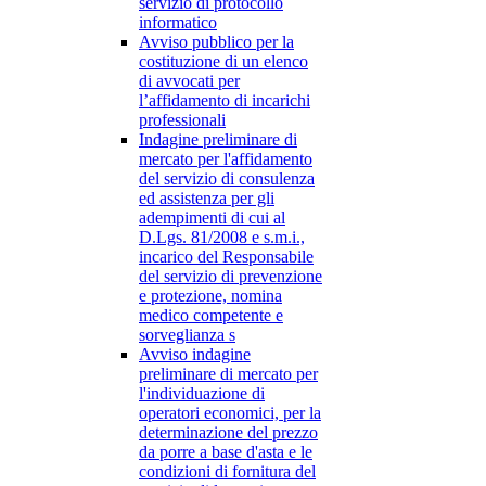
servizio di protocollo
informatico
Avviso pubblico per la
costituzione di un elenco
di avvocati per
l’affidamento di incarichi
professionali
Indagine preliminare di
mercato per l'affidamento
del servizio di consulenza
ed assistenza per gli
adempimenti di cui al
D.Lgs. 81/2008 e s.m.i.,
incarico del Responsabile
del servizio di prevenzione
e protezione, nomina
medico competente e
sorveglianza s
Avviso indagine
preliminare di mercato per
l'individuazione di
operatori economici, per la
determinazione del prezzo
da porre a base d'asta e le
condizioni di fornitura del