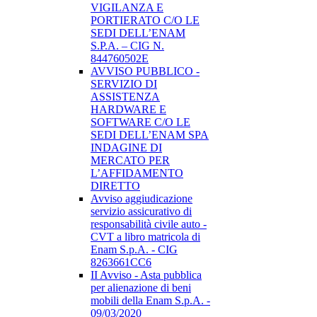
VIGILANZA E
PORTIERATO C/O LE
SEDI DELL’ENAM
S.P.A. – CIG N.
844760502E
AVVISO PUBBLICO -
SERVIZIO DI
ASSISTENZA
HARDWARE E
SOFTWARE C/O LE
SEDI DELL’ENAM SPA
INDAGINE DI
MERCATO PER
L’AFFIDAMENTO
DIRETTO
Avviso aggiudicazione
servizio assicurativo di
responsabilità civile auto -
CVT a libro matricola di
Enam S.p.A. - CIG
8263661CC6
II Avviso - Asta pubblica
per alienazione di beni
mobili della Enam S.p.A. -
09/03/2020