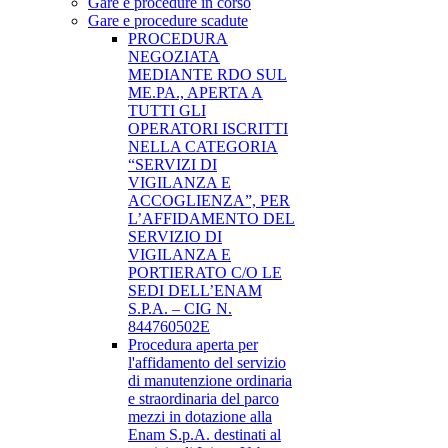
Gare e procedure in corso
Gare e procedure scadute
PROCEDURA
NEGOZIATA
MEDIANTE RDO SUL
ME.PA., APERTA A
TUTTI GLI
OPERATORI ISCRITTI
NELLA CATEGORIA
“SERVIZI DI
VIGILANZA E
ACCOGLIENZA”, PER
L’AFFIDAMENTO DEL
SERVIZIO DI
VIGILANZA E
PORTIERATO C/O LE
SEDI DELL’ENAM
S.P.A. – CIG N.
844760502E
Procedura aperta per
l'affidamento del servizio
di manutenzione ordinaria
e straordinaria del parco
mezzi in dotazione alla
Enam S.p.A. destinati al