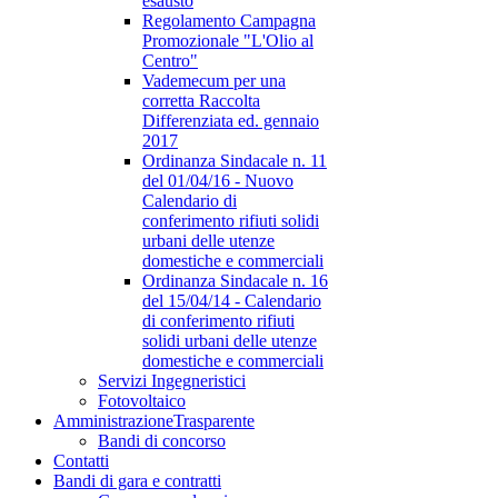
esausto
Regolamento Campagna
Promozionale "L'Olio al
Centro"
Vademecum per una
corretta Raccolta
Differenziata ed. gennaio
2017
Ordinanza Sindacale n. 11
del 01/04/16 - Nuovo
Calendario di
conferimento rifiuti solidi
urbani delle utenze
domestiche e commerciali
Ordinanza Sindacale n. 16
del 15/04/14 - Calendario
di conferimento rifiuti
solidi urbani delle utenze
domestiche e commerciali
Servizi Ingegneristici
Fotovoltaico
Amministrazione
Trasparente
Bandi di concorso
Contatti
Bandi di gara e contratti