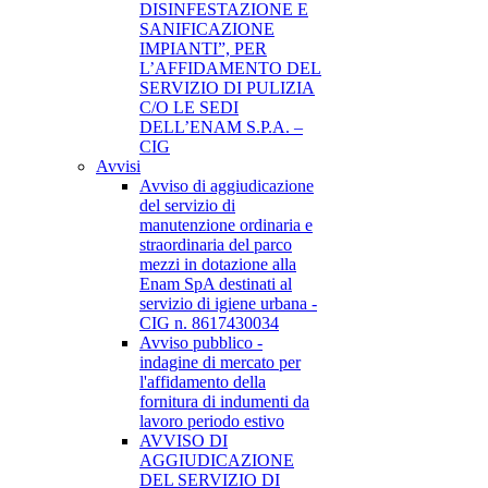
DISINFESTAZIONE E
SANIFICAZIONE
IMPIANTI”, PER
L’AFFIDAMENTO DEL
SERVIZIO DI PULIZIA
C/O LE SEDI
DELL’ENAM S.P.A. –
CIG
Avvisi
Avviso di aggiudicazione
del servizio di
manutenzione ordinaria e
straordinaria del parco
mezzi in dotazione alla
Enam SpA destinati al
servizio di igiene urbana -
CIG n. 8617430034
Avviso pubblico -
indagine di mercato per
l'affidamento della
fornitura di indumenti da
lavoro periodo estivo
AVVISO DI
AGGIUDICAZIONE
DEL SERVIZIO DI