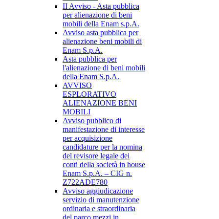
II Avviso - Asta pubblica
per alienazione di beni
mobili della Enam s.p.A.
Avviso asta pubblica per
alienazione beni mobili di
Enam S.p.A.
Asta pubblica per
l'alienazione di beni mobili
della Enam S.p.A.
AVVISO
ESPLORATIVO
ALIENAZIONE BENI
MOBILI
Avviso pubblico di
manifestazione di interesse
per acquisizione
candidature per la nomina
del revisore legale dei
conti della società in house
Enam S.p.A. – CIG n.
Z722ADE780
Avviso aggiudicazione
servizio di manutenzione
ordinaria e straordinaria
del parco mezzi in