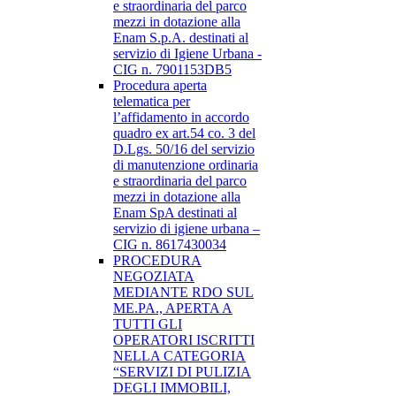
e straordinaria del parco
mezzi in dotazione alla
Enam S.p.A. destinati al
servizio di Igiene Urbana -
CIG n. 7901153DB5
Procedura aperta
telematica per
l’affidamento in accordo
quadro ex art.54 co. 3 del
D.Lgs. 50/16 del servizio
di manutenzione ordinaria
e straordinaria del parco
mezzi in dotazione alla
Enam SpA destinati al
servizio di igiene urbana –
CIG n. 8617430034
PROCEDURA
NEGOZIATA
MEDIANTE RDO SUL
ME.PA., APERTA A
TUTTI GLI
OPERATORI ISCRITTI
NELLA CATEGORIA
“SERVIZI DI PULIZIA
DEGLI IMMOBILI,