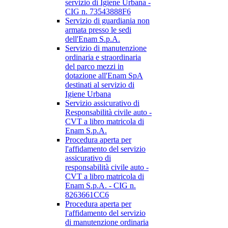
servizio di Igiene Urbana -
CIG n. 73543888F6
Servizio di guardiania non
armata presso le sedi
dell'Enam S.p.A.
Servizio di manutenzione
ordinaria e straordinaria
del parco mezzi in
dotazione all'Enam SpA
destinati al servizio di
Igiene Urbana
Servizio assicurativo di
Responsabilità civile auto -
CVT a libro matricola di
Enam S.p.A.
Procedura aperta per
l'affidamento del servizio
assicurativo di
responsabilità civile auto -
CVT a libro matricola di
Enam S.p.A. - CIG n.
8263661CC6
Procedura aperta per
l'affidamento del servizio
di manutenzione ordinaria