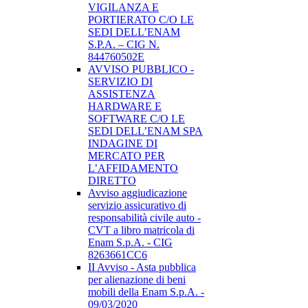
VIGILANZA E
PORTIERATO C/O LE
SEDI DELL’ENAM
S.P.A. – CIG N.
844760502E
AVVISO PUBBLICO -
SERVIZIO DI
ASSISTENZA
HARDWARE E
SOFTWARE C/O LE
SEDI DELL’ENAM SPA
INDAGINE DI
MERCATO PER
L’AFFIDAMENTO
DIRETTO
Avviso aggiudicazione
servizio assicurativo di
responsabilità civile auto -
CVT a libro matricola di
Enam S.p.A. - CIG
8263661CC6
II Avviso - Asta pubblica
per alienazione di beni
mobili della Enam S.p.A. -
09/03/2020