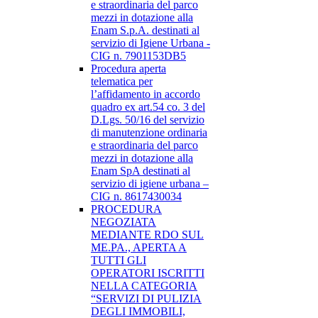
e straordinaria del parco
mezzi in dotazione alla
Enam S.p.A. destinati al
servizio di Igiene Urbana -
CIG n. 7901153DB5
Procedura aperta
telematica per
l’affidamento in accordo
quadro ex art.54 co. 3 del
D.Lgs. 50/16 del servizio
di manutenzione ordinaria
e straordinaria del parco
mezzi in dotazione alla
Enam SpA destinati al
servizio di igiene urbana –
CIG n. 8617430034
PROCEDURA
NEGOZIATA
MEDIANTE RDO SUL
ME.PA., APERTA A
TUTTI GLI
OPERATORI ISCRITTI
NELLA CATEGORIA
“SERVIZI DI PULIZIA
DEGLI IMMOBILI,