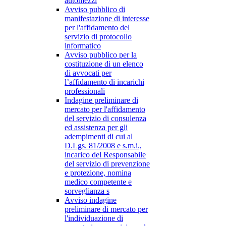
automezzi
Avviso pubblico di
manifestazione di interesse
per l'affidamento del
servizio di protocollo
informatico
Avviso pubblico per la
costituzione di un elenco
di avvocati per
l’affidamento di incarichi
professionali
Indagine preliminare di
mercato per l'affidamento
del servizio di consulenza
ed assistenza per gli
adempimenti di cui al
D.Lgs. 81/2008 e s.m.i.,
incarico del Responsabile
del servizio di prevenzione
e protezione, nomina
medico competente e
sorveglianza s
Avviso indagine
preliminare di mercato per
l'individuazione di