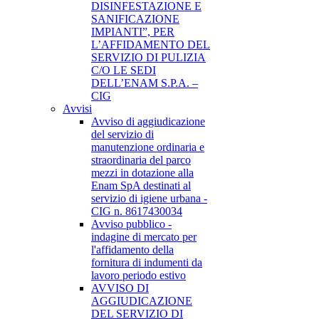
DISINFESTAZIONE E
SANIFICAZIONE
IMPIANTI”, PER
L’AFFIDAMENTO DEL
SERVIZIO DI PULIZIA
C/O LE SEDI
DELL’ENAM S.P.A. –
CIG
Avvisi
Avviso di aggiudicazione
del servizio di
manutenzione ordinaria e
straordinaria del parco
mezzi in dotazione alla
Enam SpA destinati al
servizio di igiene urbana -
CIG n. 8617430034
Avviso pubblico -
indagine di mercato per
l'affidamento della
fornitura di indumenti da
lavoro periodo estivo
AVVISO DI
AGGIUDICAZIONE
DEL SERVIZIO DI