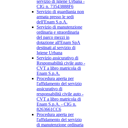
servizio di Igiene Urbana -
CIG n. 73543888F6
Servizio di guardiania non
armata presso le sedi
dell'Enam S.p.A.
Servizio di manutenzione
ordinaria e straordinaria
del parco mezzi in
dotazione all'Enam SpA
destinati al servizio di
Igiene Urbana
Servizio assicurativo di
Responsabilità civile auto -
CVT a libro matricola di
Enam S.p.A.
Procedura aperta per
l'affidamento del servizio
assicurativo di
responsabilità civile auto -
CVT a libro matricola di
Enam S.p.A. - CIG n.
8263661CC6
Procedura aperta per
l'affidamento del servizio
di manutenzione ordinaria