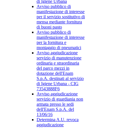
di Igiene Urbana
Avviso pubblico di
manifestazione di interesse
per il servizio sostitutivo di
mensa mediante fornitura
di buoni pasto
Avviso pubblico di
manifestazione di interesse
per la fornitura e
montaggio di pneumatici
Avviso aggiudicazione
servizio di manutenzione
ordinaria e straordinaria
del parco mezzi in
dotazione dell'Enam
S.p.A. destinati al servizio
di Igiene Urbana - CIG
73543888F6
Avviso aggiudicazione
servizio di guardiania non
armata presso le sedi
dell'Enam S.p.A. del
13/06/16
Determina A.U. revoca
aggiudicazione