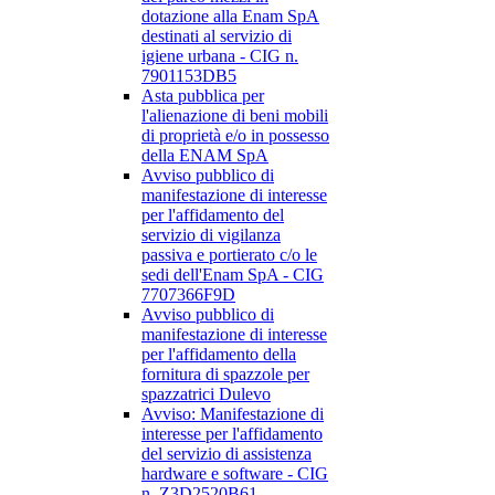
dotazione alla Enam SpA
destinati al servizio di
igiene urbana - CIG n.
7901153DB5
Asta pubblica per
l'alienazione di beni mobili
di proprietà e/o in possesso
della ENAM SpA
Avviso pubblico di
manifestazione di interesse
per l'affidamento del
servizio di vigilanza
passiva e portierato c/o le
sedi dell'Enam SpA - CIG
7707366F9D
Avviso pubblico di
manifestazione di interesse
per l'affidamento della
fornitura di spazzole per
spazzatrici Dulevo
Avviso: Manifestazione di
interesse per l'affidamento
del servizio di assistenza
hardware e software - CIG
n. Z3D2520B61