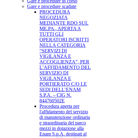
Gare e procedure in corso
Gare e procedure scadute
PROCEDURA
NEGOZIATA
MEDIANTE RDO SUL
ME.PA., APERTA A
TUTTI GLI
OPERATORI ISCRITTI
NELLA CATEGORIA
“SERVIZI DI
VIGILANZA E
ACCOGLIENZA”, PER
L’AFFIDAMENTO DEL
SERVIZIO DI
VIGILANZA E
PORTIERATO C/O LE
SEDI DELL’ENAM
S.P.A. – CIG N.
844760502E
Procedura aperta per
l'affidamento del servizio
di manutenzione ordinaria
e straordinaria del parco
mezzi in dotazione alla
Enam S.p.A. destinati al