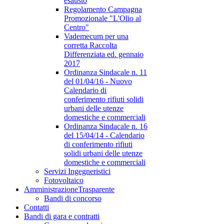
esausto
Regolamento Campagna
Promozionale "L'Olio al
Centro"
Vademecum per una
corretta Raccolta
Differenziata ed. gennaio
2017
Ordinanza Sindacale n. 11
del 01/04/16 - Nuovo
Calendario di
conferimento rifiuti solidi
urbani delle utenze
domestiche e commerciali
Ordinanza Sindacale n. 16
del 15/04/14 - Calendario
di conferimento rifiuti
solidi urbani delle utenze
domestiche e commerciali
Servizi Ingegneristici
Fotovoltaico
Amministrazione
Trasparente
Bandi di concorso
Contatti
Bandi di gara e contratti