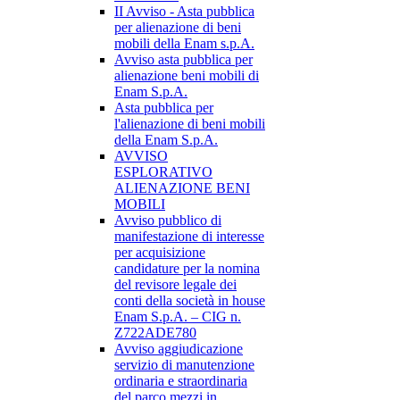
II Avviso - Asta pubblica
per alienazione di beni
mobili della Enam s.p.A.
Avviso asta pubblica per
alienazione beni mobili di
Enam S.p.A.
Asta pubblica per
l'alienazione di beni mobili
della Enam S.p.A.
AVVISO
ESPLORATIVO
ALIENAZIONE BENI
MOBILI
Avviso pubblico di
manifestazione di interesse
per acquisizione
candidature per la nomina
del revisore legale dei
conti della società in house
Enam S.p.A. – CIG n.
Z722ADE780
Avviso aggiudicazione
servizio di manutenzione
ordinaria e straordinaria
del parco mezzi in