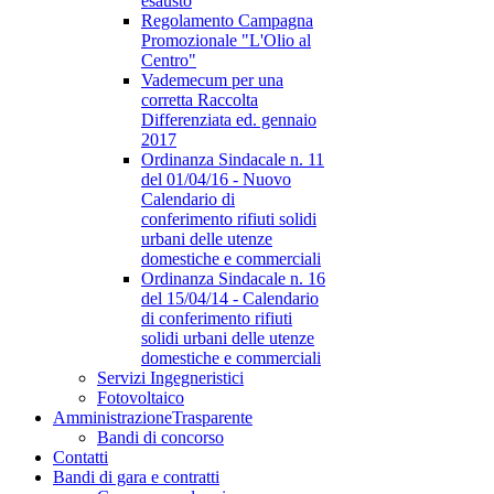
esausto
Regolamento Campagna
Promozionale "L'Olio al
Centro"
Vademecum per una
corretta Raccolta
Differenziata ed. gennaio
2017
Ordinanza Sindacale n. 11
del 01/04/16 - Nuovo
Calendario di
conferimento rifiuti solidi
urbani delle utenze
domestiche e commerciali
Ordinanza Sindacale n. 16
del 15/04/14 - Calendario
di conferimento rifiuti
solidi urbani delle utenze
domestiche e commerciali
Servizi Ingegneristici
Fotovoltaico
Amministrazione
Trasparente
Bandi di concorso
Contatti
Bandi di gara e contratti