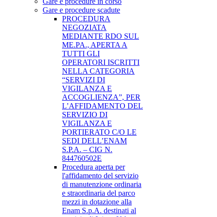
Gare e procedure in corso
Gare e procedure scadute
PROCEDURA
NEGOZIATA
MEDIANTE RDO SUL
ME.PA., APERTA A
TUTTI GLI
OPERATORI ISCRITTI
NELLA CATEGORIA
“SERVIZI DI
VIGILANZA E
ACCOGLIENZA”, PER
L’AFFIDAMENTO DEL
SERVIZIO DI
VIGILANZA E
PORTIERATO C/O LE
SEDI DELL’ENAM
S.P.A. – CIG N.
844760502E
Procedura aperta per
l'affidamento del servizio
di manutenzione ordinaria
e straordinaria del parco
mezzi in dotazione alla
Enam S.p.A. destinati al