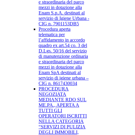
e straordinaria del parco
mezzi in dotazione alla
Enam S.p.A. destinati al
servizio di Igiene Urbana -
CIG n. 7901153DB5
Procedura aperta
telematica per
l’affidamento in accordo
quadro ex art.54 co. 3 del
D.Lgs. 50/16 del servizio
di manutenzione ordinaria
e straordinaria del parco
mezzi in dotazione alla
Enam SpA destinati al
servizio di igiene urbana –
CIG n. 8617430034
PROCEDURA
NEGOZIATA
MEDIANTE RDO SUL
ME.PA., APERTA A
TUTTI GLI
OPERATORI ISCRITTI
NELLA CATEGORIA
“SERVIZI DI PULIZIA
DEGLI IMMOBILI,