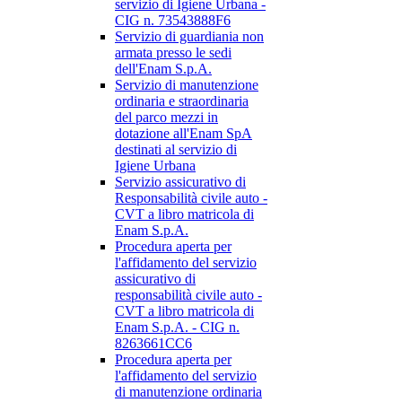
servizio di Igiene Urbana -
CIG n. 73543888F6
Servizio di guardiania non
armata presso le sedi
dell'Enam S.p.A.
Servizio di manutenzione
ordinaria e straordinaria
del parco mezzi in
dotazione all'Enam SpA
destinati al servizio di
Igiene Urbana
Servizio assicurativo di
Responsabilità civile auto -
CVT a libro matricola di
Enam S.p.A.
Procedura aperta per
l'affidamento del servizio
assicurativo di
responsabilità civile auto -
CVT a libro matricola di
Enam S.p.A. - CIG n.
8263661CC6
Procedura aperta per
l'affidamento del servizio
di manutenzione ordinaria