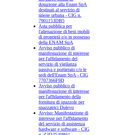
dotazione alla Enam SpA
destinati al servizio di
igiene urbana - CIG n.
7901153DB5
Asta pubblica per
l'alienazione di beni mobili
di proprietà e/o in possesso
della ENAM SpA
Avviso pubblico di
manifestazione di interesse
per l'affidamento del
servizio di vigilanza
passiva e portierato c/o le
sedi dell'Enam SpA - CIG
7707366F9D
Avviso pubblico di
manifestazione di interesse
per l'affidamento della
fornitura di spazzole per
spazzatrici Dulevo
Avviso: Manifestazione di
interesse per l'affidamento
del servizio di assistenza
hardware e software - CIG
n. Z3D2520B61