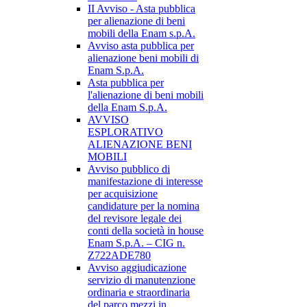
II Avviso - Asta pubblica
per alienazione di beni
mobili della Enam s.p.A.
Avviso asta pubblica per
alienazione beni mobili di
Enam S.p.A.
Asta pubblica per
l'alienazione di beni mobili
della Enam S.p.A.
AVVISO
ESPLORATIVO
ALIENAZIONE BENI
MOBILI
Avviso pubblico di
manifestazione di interesse
per acquisizione
candidature per la nomina
del revisore legale dei
conti della società in house
Enam S.p.A. – CIG n.
Z722ADE780
Avviso aggiudicazione
servizio di manutenzione
ordinaria e straordinaria
del parco mezzi in