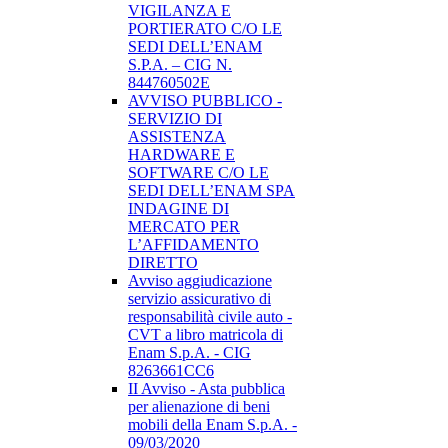
VIGILANZA E
PORTIERATO C/O LE
SEDI DELL’ENAM
S.P.A. – CIG N.
844760502E
AVVISO PUBBLICO -
SERVIZIO DI
ASSISTENZA
HARDWARE E
SOFTWARE C/O LE
SEDI DELL’ENAM SPA
INDAGINE DI
MERCATO PER
L’AFFIDAMENTO
DIRETTO
Avviso aggiudicazione
servizio assicurativo di
responsabilità civile auto -
CVT a libro matricola di
Enam S.p.A. - CIG
8263661CC6
II Avviso - Asta pubblica
per alienazione di beni
mobili della Enam S.p.A. -
09/03/2020