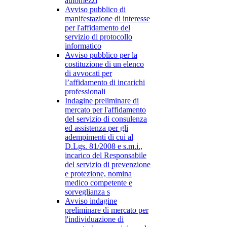
automezzi
Avviso pubblico di
manifestazione di interesse
per l'affidamento del
servizio di protocollo
informatico
Avviso pubblico per la
costituzione di un elenco
di avvocati per
l’affidamento di incarichi
professionali
Indagine preliminare di
mercato per l'affidamento
del servizio di consulenza
ed assistenza per gli
adempimenti di cui al
D.Lgs. 81/2008 e s.m.i.,
incarico del Responsabile
del servizio di prevenzione
e protezione, nomina
medico competente e
sorveglianza s
Avviso indagine
preliminare di mercato per
l'individuazione di