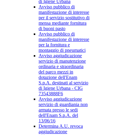
di Igiene Urbana
Avviso pubblico di
manifestazione di interesse
per il servizio sostitutivo di
mensa mediante fornitura
di buoni pasto
Avviso pubblico di
manifestazione di interesse
per la fornitura e
montaggio di pneumatici
Avviso aggiudicazione
servizio di manutenzione
ordinaria e straordinaria
del parco mezzi in
dotazione dell'Enam
S.p.A. destinati al servizio
di Igiene Urbana - CIG
73543888F6
Avviso aggiudicazione
servizio di guardiania non
armata presso le sedi
dell'Enam S.p.A. del
13/06/16
Determina A.U. revoca
aggiudicazione