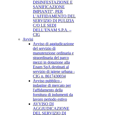
DISINFESTAZIONE E
SANIFICAZIONE
IMPIANTI”, PER
L’AFFIDAMENTO DEL
SERVIZIO DI PULIZIA
C/O LE SEDI
DELL’ENAM S.P.A. –
CIG
Avvisi
Avviso di aggiudicazione
del servizio di
manutenzione ordinaria e
straordinaria del parco
mezzi in dotazione alla
Enam SpA destinati al
servizio di igiene urbana -
CIG n. 8617430034
Avviso pubblico -
indagine di mercato per
l'affidamento della
fornitura di indumenti da
lavoro periodo estivo
AVVISO DI
AGGIUDICAZIONE
DEL SERVIZIO DI