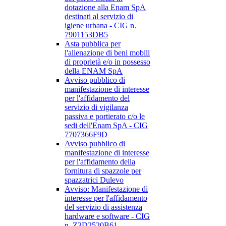
dotazione alla Enam SpA
destinati al servizio di
igiene urbana - CIG n.
7901153DB5
Asta pubblica per
l'alienazione di beni mobili
di proprietà e/o in possesso
della ENAM SpA
Avviso pubblico di
manifestazione di interesse
per l'affidamento del
servizio di vigilanza
passiva e portierato c/o le
sedi dell'Enam SpA - CIG
7707366F9D
Avviso pubblico di
manifestazione di interesse
per l'affidamento della
fornitura di spazzole per
spazzatrici Dulevo
Avviso: Manifestazione di
interesse per l'affidamento
del servizio di assistenza
hardware e software - CIG
n. Z3D2520B61