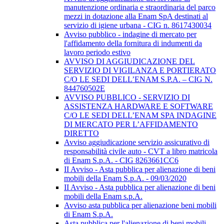
manutenzione ordinaria e straordinaria del parco
mezzi in dotazione alla Enam SpA destinati al
servizio di igiene urbana - CIG n. 8617430034
Avviso pubblico - indagine di mercato per
l'affidamento della fornitura di indumenti da
lavoro periodo estivo
AVVISO DI AGGIUDICAZIONE DEL
SERVIZIO DI VIGILANZA E PORTIERATO
C/O LE SEDI DELL’ENAM S.P.A. – CIG N.
844760502E
AVVISO PUBBLICO - SERVIZIO DI
ASSISTENZA HARDWARE E SOFTWARE
C/O LE SEDI DELL’ENAM SPA INDAGINE
DI MERCATO PER L’AFFIDAMENTO
DIRETTO
Avviso aggiudicazione servizio assicurativo di
responsabilità civile auto - CVT a libro matricola
di Enam S.p.A. - CIG 8263661CC6
II Avviso - Asta pubblica per alienazione di beni
mobili della Enam S.p.A. - 09/03/2020
II Avviso - Asta pubblica per alienazione di beni
mobili della Enam s.p.A.
Avviso asta pubblica per alienazione beni mobili
di Enam S.p.A.
Asta pubblica per l'alienazione di beni mobili