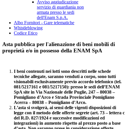
Avviso aggiudicazione
servizio di guardiania non
armata presso le sedi
dell'Enam S.p.A.
Albo Fornitori - Gare telematiche
Whistleblowing
Codice Etico
Asta pubblica per l'alienazione di beni mobili di
proprietà e/o in possesso della ENAM SpA
I beni contenuti nei lotti sono descritti nelle schede
tecniche allegate, saranno venduti a corpo, sono tutti
visionabili esclusivamente previo accordo telefonico (tel.
081/5217161 e 081/5217150): presso le sedi dell’ENAM
SpA site in Via Nazionale delle Puglie, 247 – 80038 –
Pomigliano d’Arco e Strada Provinciale Pomigliano
Acerra – 80038 – Pomigliano d’Arco.
L’asta si svolgerà, ai sensi delle vigenti disposizioni di
legge con il metodo delle offerte segrete (art. 73 – lettera c
del R.D. 827/1924 e successive modificazioni ed
integrazioni) in aumento rispetto al prezzo posto a base
d’asta.
Non saranno prese in considerazione offerte