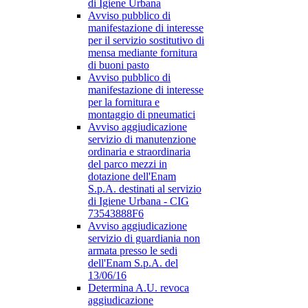
di Igiene Urbana
Avviso pubblico di
manifestazione di interesse
per il servizio sostitutivo di
mensa mediante fornitura
di buoni pasto
Avviso pubblico di
manifestazione di interesse
per la fornitura e
montaggio di pneumatici
Avviso aggiudicazione
servizio di manutenzione
ordinaria e straordinaria
del parco mezzi in
dotazione dell'Enam
S.p.A. destinati al servizio
di Igiene Urbana - CIG
73543888F6
Avviso aggiudicazione
servizio di guardiania non
armata presso le sedi
dell'Enam S.p.A. del
13/06/16
Determina A.U. revoca
aggiudicazione