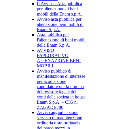
II Avviso - Asta pubblica
per alienazione di beni
mobili della Enam s.p.A.
Avviso asta pubblica per
alienazione beni mobili di
Enam S.p.A.
Asta pubblica per
l'alienazione di beni mobili
della Enam S.p.A.
AVVISO
ESPLORATIVO
ALIENAZIONE BENI
MOBILI
Avviso pubblico di
manifestazione di interesse
per acquisizione
candidature per la nomina
del revisore legale dei
conti della società in house
Enam S.p.A. – CIG n.
Z722ADE780
Avviso aggiudicazione
servizio di manutenzione
ordinaria e straordinaria
del parco mezzi in