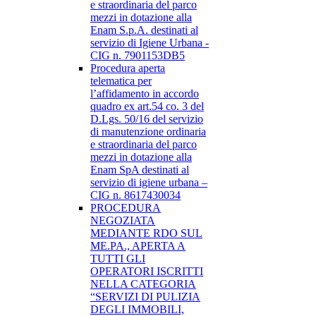
e straordinaria del parco
mezzi in dotazione alla
Enam S.p.A. destinati al
servizio di Igiene Urbana -
CIG n. 7901153DB5
Procedura aperta
telematica per
l’affidamento in accordo
quadro ex art.54 co. 3 del
D.Lgs. 50/16 del servizio
di manutenzione ordinaria
e straordinaria del parco
mezzi in dotazione alla
Enam SpA destinati al
servizio di igiene urbana –
CIG n. 8617430034
PROCEDURA
NEGOZIATA
MEDIANTE RDO SUL
ME.PA., APERTA A
TUTTI GLI
OPERATORI ISCRITTI
NELLA CATEGORIA
“SERVIZI DI PULIZIA
DEGLI IMMOBILI,