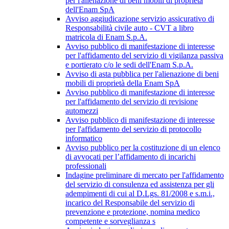
per l'alienazione di beni mobili di proprietà
dell'Enam SpA
Avviso aggiudicazione servizio assicurativo di
Responsabilità civile auto - CVT a libro
matricola di Enam S.p.A.
Avviso pubblico di manifestazione di interesse
per l'affidamento del servizio di vigilanza passiva
e portierato c/o le sedi dell'Enam S.p.A.
Avviso di asta pubblica per l'alienazione di beni
mobili di proprietà della Enam SpA
Avviso pubblico di manifestazione di interesse
per l'affidamento del servizio di revisione
automezzi
Avviso pubblico di manifestazione di interesse
per l'affidamento del servizio di protocollo
informatico
Avviso pubblico per la costituzione di un elenco
di avvocati per l’affidamento di incarichi
professionali
Indagine preliminare di mercato per l'affidamento
del servizio di consulenza ed assistenza per gli
adempimenti di cui al D.Lgs. 81/2008 e s.m.i.,
incarico del Responsabile del servizio di
prevenzione e protezione, nomina medico
competente e sorveglianza s