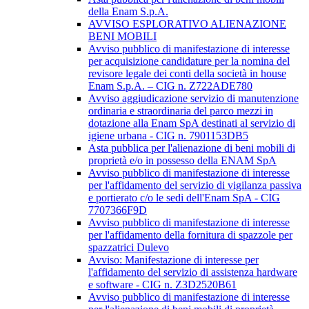
della Enam S.p.A.
AVVISO ESPLORATIVO ALIENAZIONE
BENI MOBILI
Avviso pubblico di manifestazione di interesse
per acquisizione candidature per la nomina del
revisore legale dei conti della società in house
Enam S.p.A. – CIG n. Z722ADE780
Avviso aggiudicazione servizio di manutenzione
ordinaria e straordinaria del parco mezzi in
dotazione alla Enam SpA destinati al servizio di
igiene urbana - CIG n. 7901153DB5
Asta pubblica per l'alienazione di beni mobili di
proprietà e/o in possesso della ENAM SpA
Avviso pubblico di manifestazione di interesse
per l'affidamento del servizio di vigilanza passiva
e portierato c/o le sedi dell'Enam SpA - CIG
7707366F9D
Avviso pubblico di manifestazione di interesse
per l'affidamento della fornitura di spazzole per
spazzatrici Dulevo
Avviso: Manifestazione di interesse per
l'affidamento del servizio di assistenza hardware
e software - CIG n. Z3D2520B61
Avviso pubblico di manifestazione di interesse