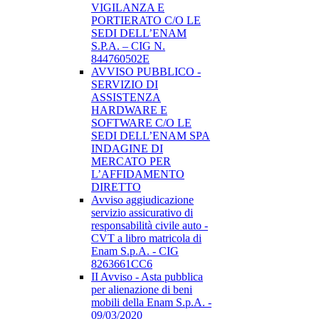
VIGILANZA E
PORTIERATO C/O LE
SEDI DELL’ENAM
S.P.A. – CIG N.
844760502E
AVVISO PUBBLICO -
SERVIZIO DI
ASSISTENZA
HARDWARE E
SOFTWARE C/O LE
SEDI DELL’ENAM SPA
INDAGINE DI
MERCATO PER
L’AFFIDAMENTO
DIRETTO
Avviso aggiudicazione
servizio assicurativo di
responsabilità civile auto -
CVT a libro matricola di
Enam S.p.A. - CIG
8263661CC6
II Avviso - Asta pubblica
per alienazione di beni
mobili della Enam S.p.A. -
09/03/2020