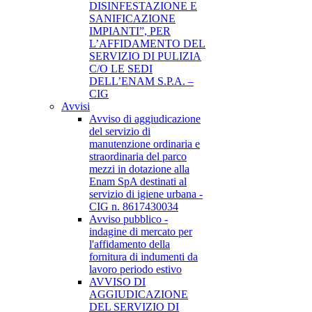
DISINFESTAZIONE E
SANIFICAZIONE
IMPIANTI”, PER
L’AFFIDAMENTO DEL
SERVIZIO DI PULIZIA
C/O LE SEDI
DELL’ENAM S.P.A. –
CIG
Avvisi
Avviso di aggiudicazione
del servizio di
manutenzione ordinaria e
straordinaria del parco
mezzi in dotazione alla
Enam SpA destinati al
servizio di igiene urbana -
CIG n. 8617430034
Avviso pubblico -
indagine di mercato per
l'affidamento della
fornitura di indumenti da
lavoro periodo estivo
AVVISO DI
AGGIUDICAZIONE
DEL SERVIZIO DI