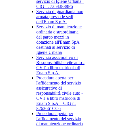
servizio di Igiene Urbana -
CIG n. 73543888F6
Servizio di guardiania non
armata presso le sedi
dell'Enam S.p.A.
Servizio di manutenzione
ordinaria e straordinaria
del parco mezzi in
dotazione all'Enam SpA
destinati al servizio di
Igiene Urbana
Servizio assicurativo di
Responsabilità civile auto -
CVT a libro matricola di
Enam S.p.A.
Procedura aperta per
l'affidamento del servizio
assicurativo di
responsabilità civile auto -
CVT a libro matricola di
Enam S.p.A. - CIG n.
8263661CC6
Procedura aperta per
l'affidamento del servizio
di manutenzione ordinaria