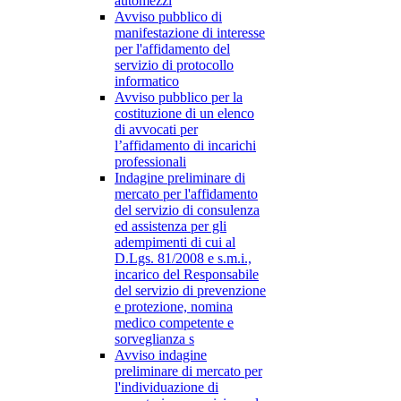
automezzi
Avviso pubblico di
manifestazione di interesse
per l'affidamento del
servizio di protocollo
informatico
Avviso pubblico per la
costituzione di un elenco
di avvocati per
l’affidamento di incarichi
professionali
Indagine preliminare di
mercato per l'affidamento
del servizio di consulenza
ed assistenza per gli
adempimenti di cui al
D.Lgs. 81/2008 e s.m.i.,
incarico del Responsabile
del servizio di prevenzione
e protezione, nomina
medico competente e
sorveglianza s
Avviso indagine
preliminare di mercato per
l'individuazione di