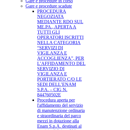
Gare e procedure in corso
Gare e procedure scadute
PROCEDURA
NEGOZIATA
MEDIANTE RDO SUL
ME.PA., APERTA A
TUTTI GLI
OPERATORI ISCRITTI
NELLA CATEGORIA
“SERVIZI DI
VIGILANZA E
ACCOGLIENZA”, PER
L’AFFIDAMENTO DEL
SERVIZIO DI
VIGILANZA E
PORTIERATO C/O LE
SEDI DELL’ENAM
S.P.A. – CIG N.
844760502E
Procedura aperta per
l'affidamento del servizio
di manutenzione ordinaria
e straordinaria del parco
mezzi in dotazione alla
Enam S.p.A. destinati al